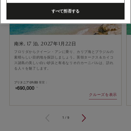
すべて拒否する
南米, 17 泊, 2027年1月22日
フロリダからクイーン・アンに乗り、カリブ海とブラジルの
素晴らしい目的地を探訪しましょう。英領タークス＆カイコ
ス諸島の美しい白い砂浜と有名なリオのカーニバルは、訪れ
る人々を魅了します。
ブリタニア (内側)
客室：
～
690,000
¥
クルーズを表示
1
/
9