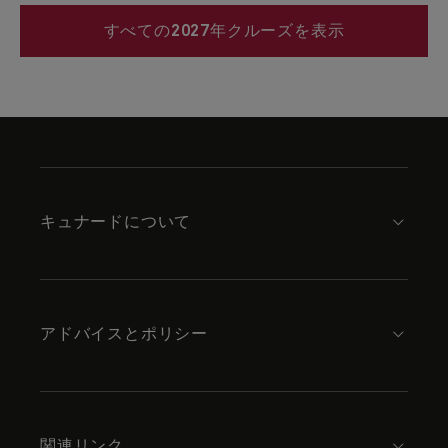
すべての2027年クルーズを表示
Skip
to
footer
content
キュナードについて
アドバイスとポリシー
関連リンク