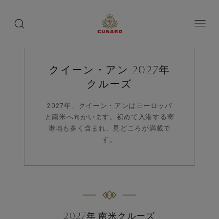
1 / 9
1 / 9
1 / 3
toggle
search
ペ
button
button
ー
ジ
内
容
へ
ス
クイーン・アン 2027年
キ
ッ
クルーズ
プ
2027年、クイーン・アンはヨーロッパ
と南米へ向かいます。初めて入港する寄
港地も多く含まれ、見どころが満載で
す。
2027年 南米クルーズ