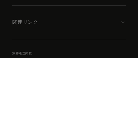
関連リンク
旅客運送約款
プライバシーサマリー
ウェブサイト利用条件
クッキーポリシー