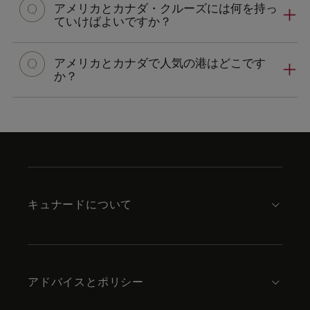
アメリカとカナダ・クルーズには何を持っ
ていけばよいですか？
アメリカとカナダで人気の港はどこです
か？
Skip
to
footer
content
キュナードについて
アドバイスとポリシー