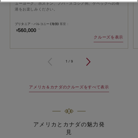
ューヨーク、ボストン、ノバ・スコシア州、ケベックへの寄
港をお楽しみください。
ブリタニア・バルコニー (海側)
客室：
～
560,000
¥
クルーズを表示
1
/
9
アメリカ＆カナダのクルーズをすべて表示
アメリカとカナダの魅力発
見