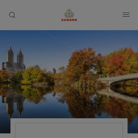
1 / 9
1 / 3
1 / 3
toggle
search
ペ
button
button
ー
ジ
内
容
へ
ス
キ
ッ
プ