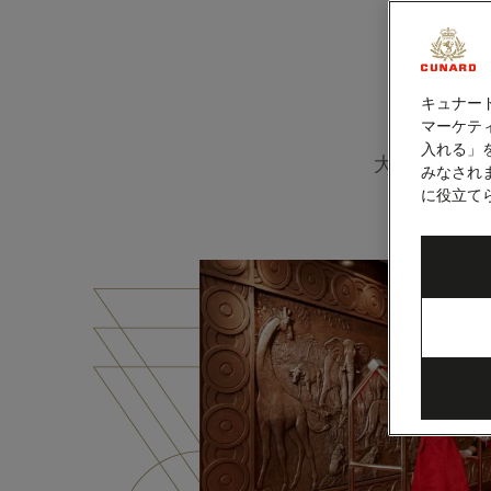
キュナー
マーケティ
入れる」
大西洋横断
みなされ
ま
に役立て