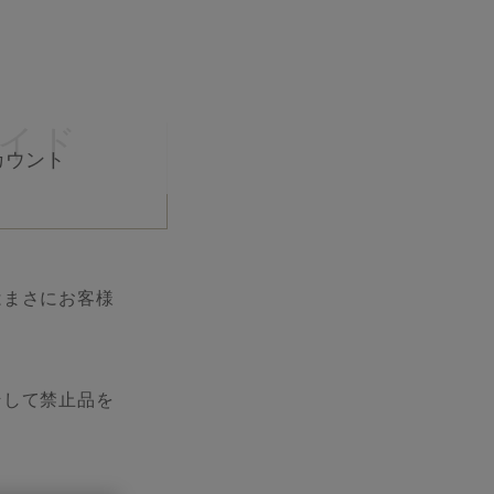
イド
カウント
はまさにお客様
そして禁止品を
。