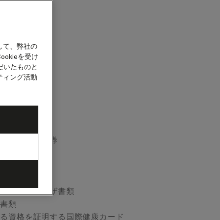
して、弊社の
okieを受け
だいたものと
める時には、
ティング活動
う。
の印刷した乗船券
る書類
れている薬
る必要があるビザ書類
航書類
ける資格を証明する国際健康カード