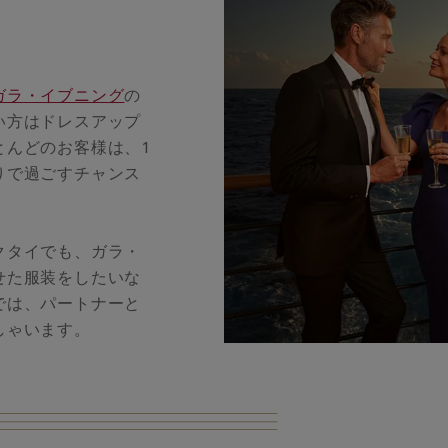
ガラ・イブニング
の
い方はドレスアップ
とんどのお客様は、1
りで過ごすチャンス
クタイでも、ガラ・
せた服装をしたいな
では、パートナーと
しゃいます。