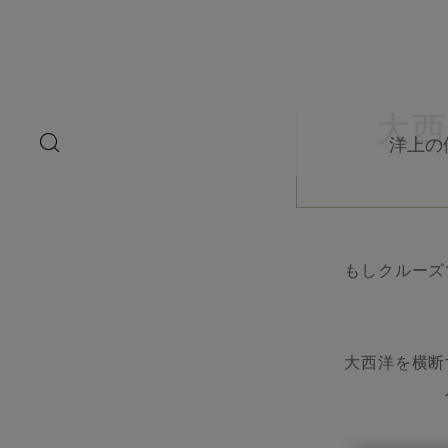
ペ
ー
ジ
内
容
へ
ス
大
キ
search
洋上の
ッ
button
プ
もしクルーズ
大西洋を横断