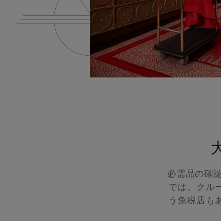
必需品の確
では、クル
う免税店も