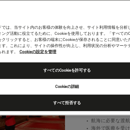
大西洋横断クルーズの必需品
ドでは、当サイト内のお客様の体験を向上させ、サイト利用情報を分析
ング活動に役立てるために、Cookieを使用しております。「すべてのCo
をクリックすると、お客様の端末にCookieが保存されることに同意いた
クルーズ（またはどんなクルーズでも）の荷造りを始
ます。これにより、サイトの操作性が向上し、利用状況の分析やマーケ
ずは必需品を詰めることから始めるのがよいでしょ
られます。
Cookieの設定を管理
すべてのCookieを許可する
グループ全員分
Cookieの詳細
旅行保険に関す
パスポート
すべて拒否する
日常的に服用さ
到着時に提示す
航海に必要な渡
海外で医療を受