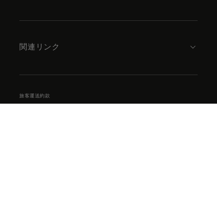
関連リンク
旅客運送約款
プライバシーサマリー
ウェブサイト利用条件
クッキーポリシー