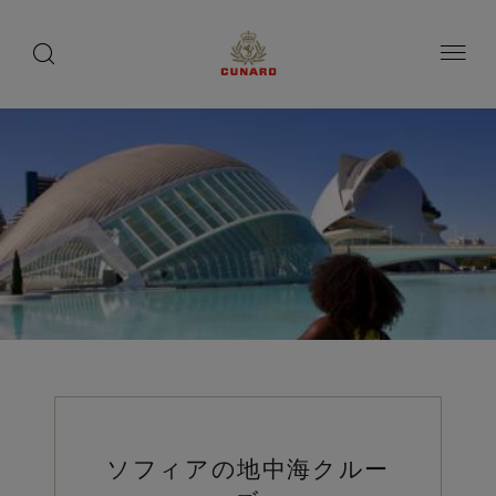
toggle
search
ペ
button
button
ー
ジ
内
容
へ
ス
キ
ッ
プ
ソフィアの地中海クルー