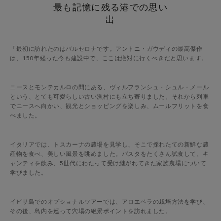
最も記憶に残る港での思い
出
「最初に訪れたのはバルセロナです。アントニ・ガウディの最高傑作
は、150年経った今も建設中で、ここは絶対に行くべきだと思います。
ニースとモンテカルロの間にある、ヴィルフランシュ・シュル・メール
という、とても可愛らしい古い漁村にも立ち寄りました。それから列車
でニースへ向かい、観光とショッピングを楽しみ、ムールフリットを食
べました。
イタリアでは、トスカーナの農場を見学し、そこで採れたての新鮮な農
産物を食べ、美しい風景を眺めました。パスタをたくさん試食して、キ
ャンティを飲み、5世代にわたって受け継がれてきた家族農場について
学びました。
イビサ島でのオプショナルツアーでは、アロエベラの栽培方法を学び、
その後、島内を巡って穴場の絶景ポイントを訪れました。