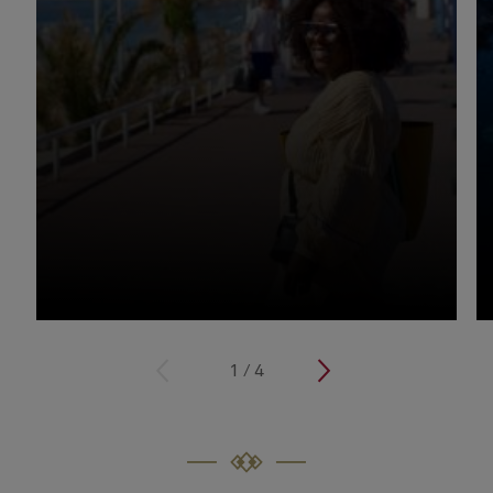
<
1
/
4
>