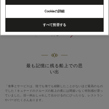
Cookieの詳細
すべて拒否する
<
1
/
4
>
最も記憶に残る船上での思
い出
「食事とサービスは、陸でも海でも経験したことがないほど最高のもの
でした！キュナードのクルーズの船上の夜には間違いなく特別感が漂っ
ていました。目一杯おしゃれして出かけるのにぴったりな、レストラン
やバーがたくさんあります。