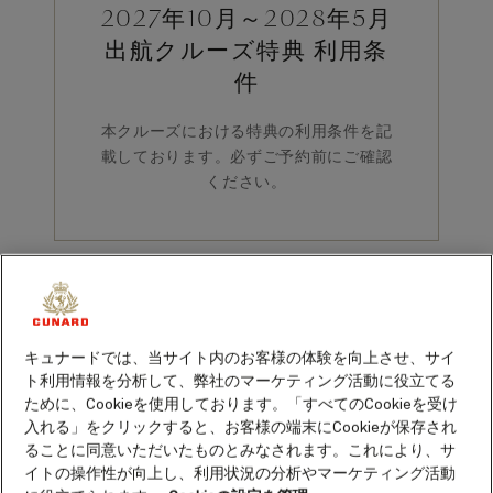
2027年10月～2028年5月
出航クルーズ特典 利用条
件
本クルーズにおける特典の利用条件を記
載しております。必ずご予約前にご確認
ください。
一般予約約款リンク
最新の一般予約約款については、
こちら
をご参照ください。
キュナードでは、当サイト内のお客様の体験を向上させ、サイ
ト利用情報を分析して、弊社のマーケティング活動に役立てる
ために、Cookieを使用しております。「すべてのCookieを受け
入れる」をクリックすると、お客様の端末にCookieが保存され
ることに同意いただいたものとみなされます。これにより、サ
イトの操作性が向上し、利用状況の分析やマーケティング活動
ローンチ代金および早期予約特典の利用条件