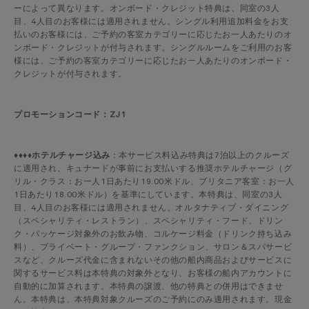
ーによって異なります。オンボード・クレジット特典は、同室の3人
目、4人目のお客様には適用されません。シングル利用追加料金をお支
払いのお客様には、ご予約の客室カテゴリーに応じたお一人あたりのオ
ンボード・クレジットが付与されます。シングルルームをご利用のお客
様には、ご予約の客室カテゴリーに応じたお一人あたりのオンボード・
クレジットが付与されます。
プロモーションコード：ZJ1
♦♦♦♦
ホテルチャージ込み
：本サービス料込み特典は7泊以上のクルーズ
に適用され、キュナードが事前にお支払いする推奨ホテルチャージ（グ
リル・クラス：お一人1日あたり19.00米ドル、ブリタニア客室：お一人
1日あたり18.00米ドル）を基準にしています。本特典は、同室の3人
目、4人目のお客様には適用されません。オルタナティブ・ダイニング
（スペシャリティ・レストラン）、スペシャリティ・フード、ドリン
ク・パッケージ対象外のお飲み物、コルケージ料金（ドリンク持ち込み
料）、プライベート・グループ・ファンクション、サロン＆スパサービ
スなど、クルーズ代金に含まれないその他の船内商品およびサービスに
関するサービス料は本特典の対象外となり、お客様の船内アカウントに
自動的に加算されます。本特典の譲渡、他の特典との併用はできませ
ん。本特典は、本特典対象クルーズのご予約にのみ適用されます。現金