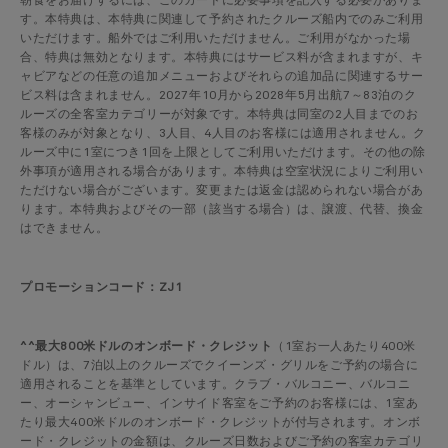
朝食をお届けするには、このカードに必要事項を記入する必要がありま
す。本特典は、本特典に関連して予約されたクルーズ船内でのみご利用
いただけます。船外ではご利用いただけません。ご利用がなかった場
合、特典は無効となります。本特典にはサービス料が含まれますが、キ
ャビアなどの任意の追加メニューおよびそれらの追加品に関連するサー
ビス料は含まれません。2027年10月から2028年5月出航7～83泊のク
ルーズの全客室カテゴリーが対象です。本特典は同室の2人目までのお
客様のみが対象となり、3人目、4人目のお客様には適用されません。ク
ルーズ中に1室につき1回を上限としてご利用いただけます。その他の除
外事項が適用される場合があります。本特典は空室状況によりご利用い
ただけない場合がございます。変更または返金は認められない場合があ
ります。本特典およびその一部（該当する場合）は、譲渡、代替、換金
はできません。
プロモーションコード：ZJ1
^^最大800米ドルのオンボード・クレジット
（1室お一人あたり400米
ドル）は、7泊以上のクルーズでクイーンズ・グリルをご予約の場合に
適用されることを基準としています。クラブ・バルコニー、バルコニ
ー、オーシャンビュー、インサイド客室をご予約のお客様には、1室あ
たり最大400米ドルのオンボード・クレジットが付与されます。オンボ
ード・クレジットの金額は、クルーズ日数およびご予約の客室カテゴリ