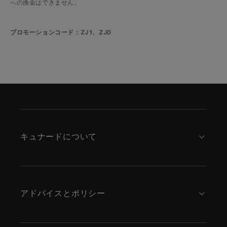
への換金はできません。
プロモーションコード：ZJ1、ZJD
Skip
to
footer
content
キュナードについて
アドバイスとポリシー