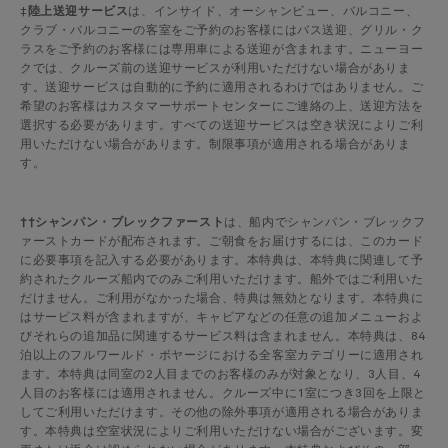
‡
陸上送迎サービス
は、インサイド、オーシャンビュー、バルコニー、
クラブ・バルコニーの客室をご予約のお客様にはバス送迎、グリル・ク
ラスをご予約のお客様には専用車による送迎が含まれます。ニューヨー
クでは、クルーズ前の送迎サービスが利用いただけない場合がありま
す。送迎サービスは自動的に予約に適用されるわけではありません。ご
希望のお客様はカスタマーサポートセンターにご連絡の上、送迎方法を
選択する必要があります。すべての送迎サービスは空き状況によりご利
用いただけない場合があります。制限事項が適用される場合がありま
す。
††シャンパン・ブレックファースト
は、船内でシャンパン・ブレックフ
ァーストカードが配布されます。ご朝食をお届けするには、このカード
に必要事項を記入する必要があります。本特典は、本特典に関連して予
約されたクルーズ船内でのみご利用いただけます。船外ではご利用いた
だけません。ご利用がなかった場合、特典は無効となります。本特典に
はサービス料が含まれますが、キャビアなどの任意の追加メニューおよ
びそれらの追加品に関連するサービス料は含まれません。本特典は、84
泊以上のフルワールド・ボヤージにおける全客室カテゴリーに適用され
ます。本特典は同室の2人目までのお客様のみが対象となり、3人目、4
人目のお客様には適用されません。クルーズ中に1室につき3回を上限と
してご利用いただけます。その他の除外事項が適用される場合がありま
す。本特典は空室状況によりご利用いただけない場合がございます。変