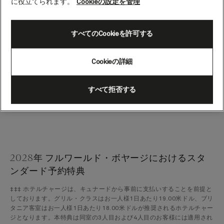
に役立てられます。
Cookieの設定を管理
ローンチ代金（キュナード代金）は初回の提供代金です。代金は、航空
券を含まないクルーズのみのお一人あたりの代金で、2名1室利用の場合
すべてのCookieを許可する
を基準とし、1人目および2人目までに適用されます。お一人利用または
同室の3人目、4人目のお客様には適用されません。税金、諸手数料、港
湾諸費用は別途加算され、これらは変更される場合があります。この代
Cookieの詳細
金には定員制があり、変更される場合があります。代金は日本円で表示
されています。
すべて拒否する
プロモーションコード：NLY
2028年 フルワールド・ボヤージにおけるスタ
ンダード予約特典
‡‡‡ ホテルチャージは、キュナードから事前に支払いすることを前提と
しております。グリル・クラスはお一人様1日あたり19.00米ドル、ブリ
タニア客室はお一人様1日あたり18.00米ドルが推奨されるホテルチャー
ジとなります。本特典は同室の3人目および4人目のお客様には適用され