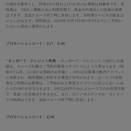
の場合を基準とし、同室の3人目および4人目のお客様は対象外です。本
特典は、1回のご乗船のみに利用可能で、現金や代替品との交換や譲渡
はできず、当該クルーズ終了時に失効します。未利用サービスの返金は
いたしかねます。本特典は、2026年10月1日(木)15:59までにご予約い
ただいた場合に適用されます。
プロモーションコード：ZJT、ZJW
^
オンボード・クレジット特典
－オンボード・クレジット（OBC）の金
額は、クルーズ日数やご予約の客室カテゴリーによって異なります（同
室の1人目、2人目のお客様のみ対象）。OBCはお客様の船内アカウント
に加算され、船内通貨に対応する通貨で付与されます。お一人で2名部
屋をご利用のお客様は、ご予約された客室カテゴリーに応じたお一人あ
たりのOBCが付与されます。OBCは付与されたクルーズでのみ利用可能
で、現金への交換はできません。また、カジノやメディカル・センター
での利用はできず、当該クルーズ終了時に失効します。
プロモーションコード：ZJW