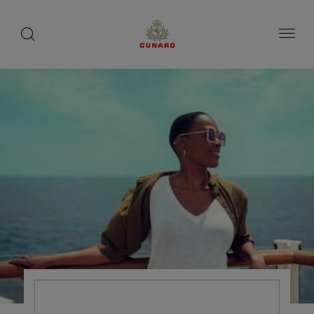
toggle
search
ペ
button
button
ー
ジ
内
容
へ
ス
キ
ッ
プ