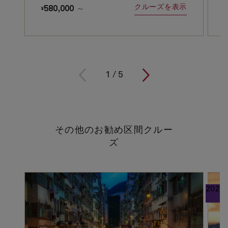
クルーズを表示
580,000
～
¥
¥
1
/
5
その他のお勧め区間クルー
ズ
202