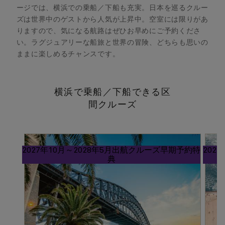
ージでは、横浜での乗船／下船も充実。日本を巡るクルー
ズは世界中のゲストから人気が上昇中。空室には限りがあ
りますので、気になる航路はぜひお早めにご予約くださ
い。ラグジュアリーな船旅と世界の冒険、どちらも思いの
ままに楽しめるチャンスです。
横浜で乗船／下船できる区
間クルーズ
2027年10月～2028年5月出航クルーズ早期予約特
202
典