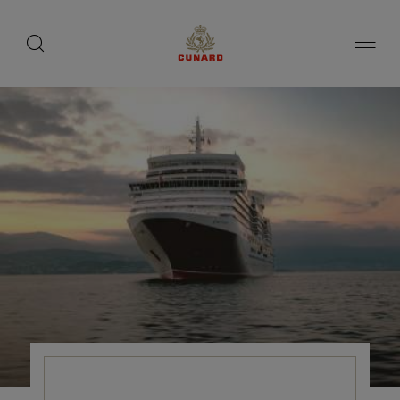
toggle
search
ペ
1 / 2
1 / 5
1 / 7
1 / 7
button
button
ー
ジ
内
容
へ
ス
キ
ッ
プ