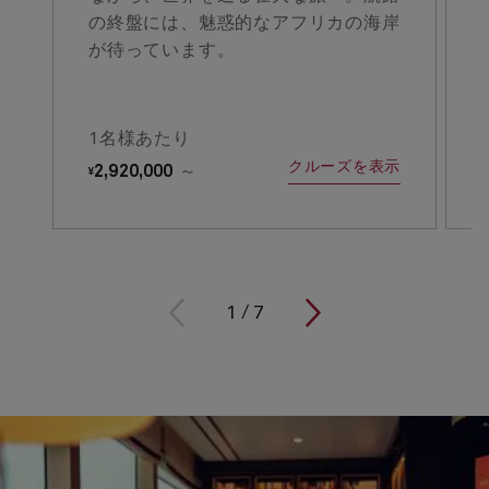
の終盤には、魅惑的なアフリカの海岸
が待っています。
1名様あたり
クルーズを表示
2,920,000
～
¥
¥
1
/
7