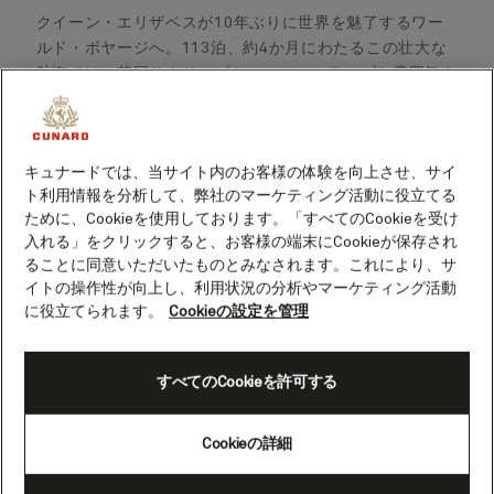
クイーン・エリザベスが10年ぶりに世界を魅了するワー
ルド・ボヤージへ。113泊、約4か月にわたるこの壮大な
航海では、英国サウサンプトンのフェスティブな雰囲気を
背に、東回りでアフリカ、中東、東南アジア、日本、南半
球へと航行します。常夏のハワイやメキシコの陽光、パナ
マ運河のスリリングな通過体験もこの旅のハイライト。ケ
キュナードでは、当サイト内のお客様の体験を向上させ、サイ
ープタウン、ポートエリザベス、シンガポール、香港、横
ト利用情報を分析して、弊社のマーケティング活動に役立てる
浜、シドニー、ホノルルでは一泊停泊があり、寄港地の魅
ために、Cookieを使用しております。「すべてのCookieを受け
力をじっくり楽しめます。贅沢な船上時間と世界各地の冒
入れる」をクリックすると、お客様の端末にCookieが保存され
険を、軽やかに心ゆくまで満喫できる航海です。
ることに同意いただいたものとみなされます。これにより、サ
イトの操作性が向上し、利用状況の分析やマーケティング活動
に役立てられます。
Cookieの設定を管理
2028年クイーン・エリザ
すべてのCookieを許可する
ベスのフルワールド・ボヤ
ージ
Cookieの詳細