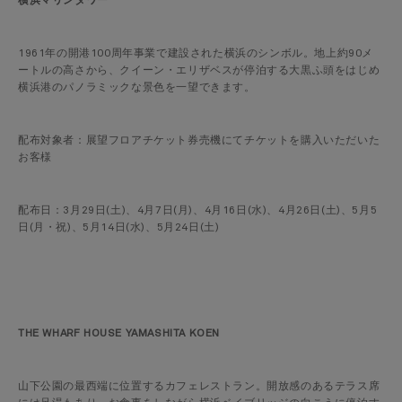
横浜マリンタワー
1961年の開港100周年事業で建設された横浜のシンボル。地上約90メ
ートルの高さから、クイーン・エリザベスが停泊する大黒ふ頭をはじめ
横浜港のパノラミックな景色を一望できます。
配布対象者：展望フロアチケット券売機にてチケットを購入いただいた
お客様
配布日：3月29日(土)、4月7日(月)、4月16日(水)、4月26日(土)、5月5
日(月・祝)、5月14日(水)、5月24日(土)
THE WHARF HOUSE YAMASHITA KOEN
山下公園の最西端に位置するカフェレストラン。開放感のあるテラス席