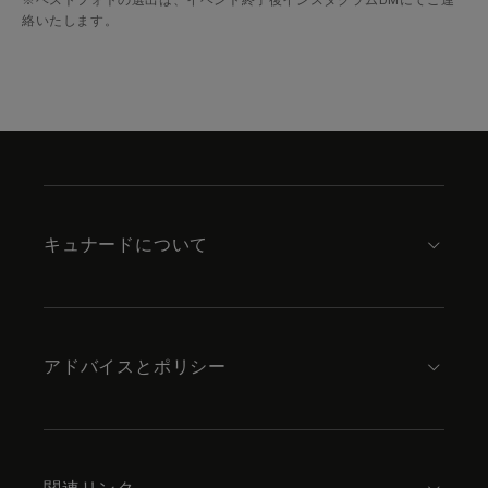
※ベストフォトの選出は、イベント終了後インスタグラムDMにてご連
絡いたします。
Skip
to
footer
content
キュナードについて
アドバイスとポリシー