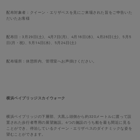
配布対象者：クイーン・エリザベスを見にご来場された旨をご申告いた
だいたお客様
配布日：3月29日(土)、4月7日(月)、4月16日(水)、4月26日(土)、5月5
日(月・祝)、5月14日(水)、5月24日(土)
配布場所：休憩所内、管理室へお声掛けください。
横浜ベイブリッジスカイウォーク
横浜ベイブリッジの下層部、大黒ふ頭側から約320メートルに渡って設
置された歩行者専用の展望施設。4つの施設のうち船を最も間近に見る
ことができ、停泊しているクイーン・エリザベスのダイナミックな姿を
望むことができます。