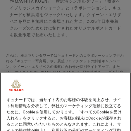
YAMASHITA KOEN」「横浜港シンボルタワー」「横浜ベ
イブリッジスカイウォーク」とコラボレーションし、キュ
ナードが横浜港をジャックいたします。クイーン・エリザ
ベスを見に各施設にご来場された方に、2025年日本発着
クルーズのためだけに制作されたオリジナルポストカード
を数量限定で配布いたします。
さらに、横浜マリンタワーではキュナードとのコラボレーションで行わ
れる「キュナード写真展」や、展望フロアチケットの割引キャンペー
ン、クイーン・エリザベスの出航に合わせた特別ライトアップ、また
THE WHARF HOUSE YAMASHITA KOENでは、日本発着クルーズを記念
した特別メニュー「フィッシュ&チップス」のご提供や足湯テラスでの
お得なプレゼントキャンペーンなど、クイーン・エリザベスの日本発着
クルーズを盛り上げる期間限定の特別な体験の数々が開催されます。ク
イーン・エリザベスの日本への寄港は2025年が最後になります。横浜
キュナードでは、当サイト内のお客様の体験を向上させ、サイ
港で繰り広げられる「クイーン・エリザベス」一色のスペシャルイベン
ト利用情報を分析して、弊社のマーケティング活動に役立てる
トを、ぜひご体験ください。
ために、Cookieを使用しております。「すべてのCookieを受け
入れる」をクリックすると、お客様の端末にCookieが保存され
ることに同意いただいたものとみなされます。これにより、サ
イトの操作性が向上し、利用状況の分析やマーケティング活動