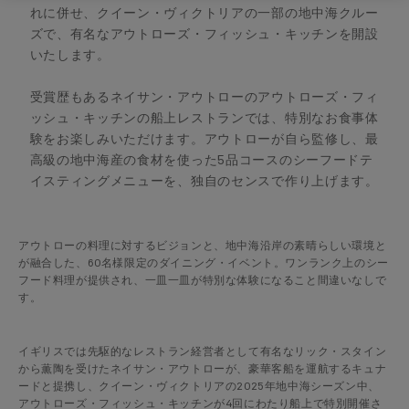
れに併せ、クイーン・ヴィクトリアの一部の地中海クルー
ズで、有名なアウトローズ・フィッシュ・キッチンを開設
いたします。
受賞歴もあるネイサン・アウトローのアウトローズ・フィ
ッシュ・キッチンの船上レストランでは、特別なお食事体
験をお楽しみいただけます。アウトローが自ら監修し、最
高級の地中海産の食材を使った5品コースのシーフードテ
イスティングメニューを、独自のセンスで作り上げます。
アウトローの料理に対するビジョンと、地中海沿岸の素晴らしい環境と
が融合した、60名様限定のダイニング・イベント。ワンランク上のシー
フード料理が提供され、一皿一皿が特別な体験になること間違いなしで
す。
イギリスでは先駆的なレストラン経営者として有名なリック・スタイン
から薫陶を受けたネイサン・アウトローが、豪華客船を運航するキュナ
ードと提携し、クイーン・ヴィクトリアの2025年地中海シーズン中、
アウトローズ・フィッシュ・キッチンが4回にわたり船上で特別開催さ