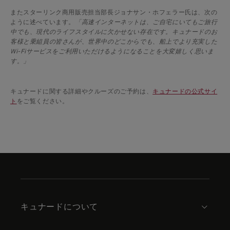
またスターリンク商用販売担当部長ジョナサン・ホフェラー氏は、次の
ように述べています。
「高速インターネットは、ご自宅にいてもご旅行
中でも、現代のライフスタイルに欠かせない存在です。キュナードのお
客様と乗組員の皆さんが、世界中のどこからでも、船上でより充実した
Wi-Fiサービスをご利用いただけるようになることを大変嬉しく思いま
す。」
キュナードに関する詳細やクルーズのご予約は、
キュナードの公式サイ
ト
をご覧ください。
Skip
to
footer
content
キュナードについて