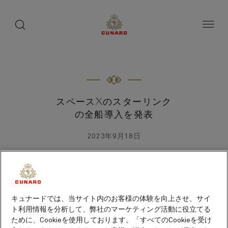
toggle
search
ペ
button
button
ー
ジ
内
容
へ
ス
キ
ッ
プ
スペースXのスターリンク
の全船導入を発表
2023年9月18日
キュナードでは、当サイト内のお客様の体験を向上させ、サイ
ト利用情報を分析して、弊社のマーケティング活動に役立てる
ために、Cookieを使用しております。「すべてのCookieを受け