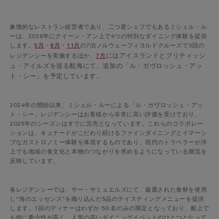
象徴的なレストラン経営者であり、二つ星シェフでもあるミシェル・ル
ーは、2026年にクイーン・アン上で4つの特別なダイニング体験を提供
します。
5月
・
8月
・
11月
の7泊ノルウェーフィヨルドクルーズで3回の
にはアイスランドとブリティッシ
レジデンシーを実施するほか、
7月
ュ・アイルズを巡る航海にて、追加の「ル・ガヴロッシュ・アッ
ト・シー」を予定しています。
2024年の開始以来、ミシェル・ルーによる「ル・ガヴロッシュ・アッ
ト・シー」レジデンシーはお客様から非常に高い評価を受けており、
2025年のシーズンはすでに完売となっています。これらのコラボレー
ションは、キュナードがこだわり続けるファインダイニングとイマーシ
ブなガストロノミー体験を体現するものであり、現代のトラベラーが洋
上でも地域の食文化と本物のつながりを求めるようになっている潮流を
反映しています。
各レジデンシーでは、サー・サミュエルズにて、厳選された食材を使用
し“海のエッセンス”を織り込んだ5品のテイスティングメニューを提供
します。1回のディナーはわずか 50 名のみの限定となっており、船上で
も特に希少性が高く、人気の高いダイニングイベントのひとつとなって