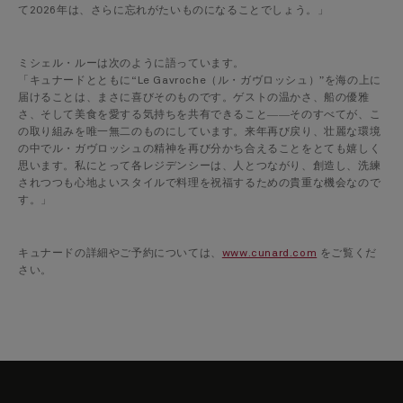
て2026年は、さらに忘れがたいものになることでしょう。」
ミシェル・ルーは次のように語っています。
「キュナードとともに“Le Gavroche（ル・ガヴロッシュ）”を海の上に
届けることは、まさに喜びそのものです。ゲストの温かさ、船の優雅
さ、そして美食を愛する気持ちを共有できること――そのすべてが、こ
の取り組みを唯一無二のものにしています。来年再び戻り、壮麗な環境
の中でル・ガヴロッシュの精神を再び分かち合えることをとても嬉しく
思います。私にとって各レジデンシーは、人とつながり、創造し、洗練
されつつも心地よいスタイルで料理を祝福するための貴重な機会なので
す。」
キュナードの詳細やご予約については、
www.cunard.com
をご覧くだ
さい。
Skip
to
footer