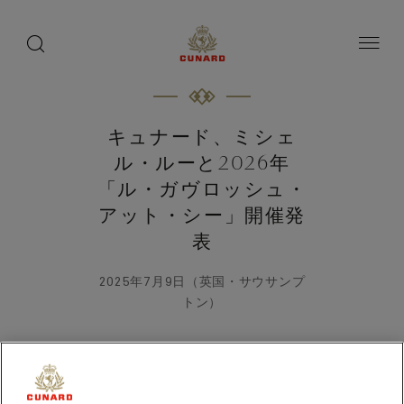
toggle
search
ペ
button
button
ー
ジ
内
容
へ
ス
キ
キュナード、ミシェ
ッ
プ
ル・ルーと2026年
「ル・ガヴロッシュ・
アット・シー」開催発
表
2025年7月9日（英国・サウサンプ
トン）