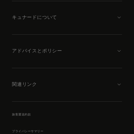
content
キュナードについて
アドバイスとポリシー
関連リンク
旅客運送約款
プライバシーサマリー