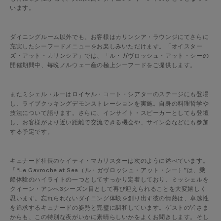
います。
ダイニングルーム以外でも、お客様はカリンシア・ラウンジにてさらに
充実したシーフードメニューをお楽しみいただけます。「オイスター
ズ・アット・カリンシア」では、「ル・ガヴロッシュ・アット・シーの
開催期間中、毎晩ノルウェー産の極上シーフードをご提供します。
またミシェル・ルーはロイヤル・コート・シアターのステージにも登場
し、ライブクッキングデモンストレーションを実施。自身の料理哲学や
技法について語ります。さらに、インサイト・スピーカーとしても登壇
し、お客様がより近い距離で交流できる機会や、サイン会などにも参加
する予定です。
キュナード社長のケイティ・マカリスターは次のように述べています。
「“Le Gavroche at Sea（ル・ガヴロッシュ・アット・シー）”は、乗
船体験のハイライトの一つとしてすっかり定着しており、ミッシェルを
クイーン・アンへ3シーズン目として再び迎えられることを大変嬉しく
思います。忘れられないダイニング体験を創り出す彼の情熱は、卓越性
を追求するキュナードの姿勢と完璧に調和しています。ゲストの皆さま
からも、この特別な夜がいかに素晴らしいかをよくお聞きします。そし