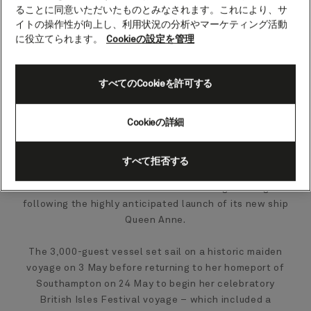
ることに同意いただいたものとみなされます。これにより、サ
イトの操作性が向上し、利用状況の分析やマーケティング活動
に役立てられます。
Cookieの設定を管理
すべてのCookieを許可する
Cookieの詳細
すべて拒否する
Cunard has announced record-breaking bookings
following the highly anticipated launch of its new ship
Queen Anne.
The 3,000-guest vessel set sail on a historic maiden
voyage on 3 May before returning to her homeport of
Southampton on 24 May to begin her celebratory
British Isles Festival voyage – which included a