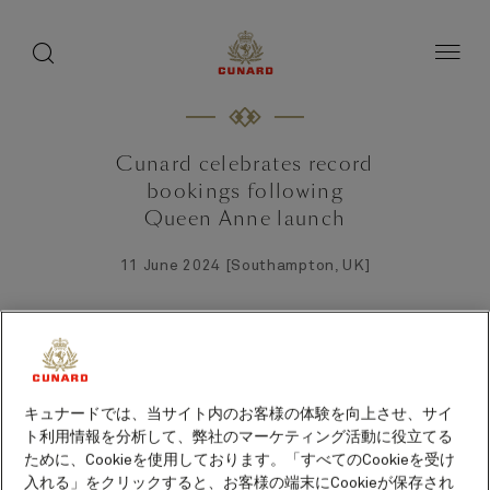
toggle
search
ペ
button
button
ー
ジ
内
容
へ
ス
キ
Cunard celebrates record
ッ
bookings following
プ
Queen Anne launch
11 June 2024 [Southampton, UK]
キュナードでは、当サイト内のお客様の体験を向上させ、サイ
ト利用情報を分析して、弊社のマーケティング活動に役立てる
ために、Cookieを使用しております。「すべてのCookieを受け
入れる」をクリックすると、お客様の端末にCookieが保存され