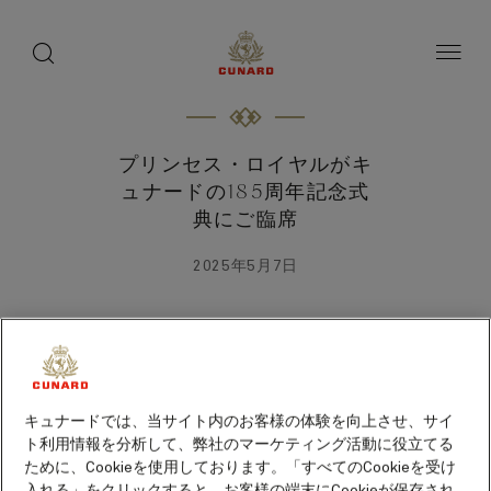
toggle
search
ペ
button
button
ー
ジ
内
容
へ
ス
キ
プリンセス・ロイヤルがキ
ッ
ュナードの185周年記念式
プ
典にご臨席
2025年5月7日
キュナードでは、当サイト内のお客様の体験を向上させ、サイ
ト利用情報を分析して、弊社のマーケティング活動に役立てる
ために、Cookieを使用しております。「すべてのCookieを受け