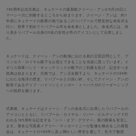
185周年記念式典は、キュナードの最新船クイーン・アンが5月26日に
マーシー川に到着するところから始まります。クイーン・アンは、約1
年前にキュナードの創業の地であるこのリバプールで歴史的な命名式を
行い、世界で初めてリバプール市を命名者としました。命名式には、誇
り高きリバプール出身の5名の女性が市のアイコンとして出席しまし
た。
キュナードは、クイーン・アンの航海における初の王室訪問として、プ
リンセス・ロイヤル殿下をお迎えできることを光栄に思っています。イ
ギリス陸軍バンド・キャッテリックが殿下のご到着を告げ、記念すべき
祝典は始まります。式典では、アン王女殿下より、キュナードの185年
にわたる海洋の歴史、リバプールとの深い絆、そしてクイーン・アンの
船長であるデイブ・ハドソンとインガー・トーハウガのリーダーシップ
への祝辞を賜ります。
式典後、キュナードはクイーン・アンの命名式に出席したリバプールの
アイコンとともに、リバプール・ロイヤル・リバー・ビルディングで行
われる185周年を記念する「シー・オブ・グラマー」展の開幕を宣言し
ます。著名な写真家メアリー・マッカートニーが監修を務めるこの展覧
会は、キュナードの185年に及ぶ輝かしい歴史を通じて、壮大で魅惑