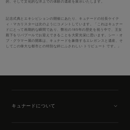
的、そして文化的な洋上での体験の遺産を展示いたします。
記念式典とエキシビションの開催にあたり、キュナードの社長ケイテ
ィ・マカリスターは次のようにコメントしています。「これはキュナー
ドにとって画期的な瞬間であり、弊社の185年の歴史を祝う中で、王女
殿下をリバプールでお迎えできることを大変光栄に思います。シー・オ
ブ・グラマー展の開幕は、キュナードを象徴するエレガンスと遺産、そ
してこの偉大な都市との特別な絆にふさわしい トリビュート です。」
Skip
to
footer
content
キュナードについて