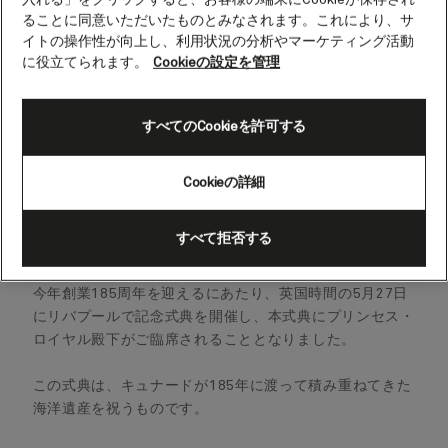
入れる」をクリックすると、お客様の端末にCookieが保存され
ることに同意いただいたものとみなされます。これにより、サ
イトの操作性が向上し、利用状況の分析やマーケティング活動
に役立てられます。
Cookieの設定を管理
すべてのCookieを許可する
Cookieの詳細
すべて拒否する
英国のラグジュアリー・クルーズライン キュナードは、
今年創業185周年を迎えるにあたり、英国時間の5月27日
にリバプールで記念式典を開催し、本式典にプリンセス・
ロイヤル殿下がご臨席されることとなりました。
この式典は、キュナードが185年に渡って積み重ねてきた
海洋遺産を祝うものです。