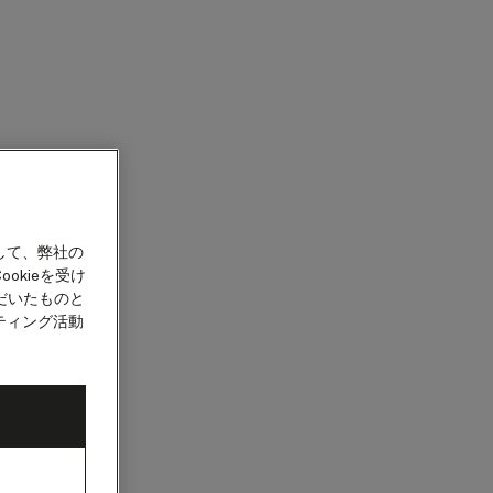
カウント
して、弊社の
okieを受け
だいたものと
ティング活動
ッキーのブロ
の手順をご確