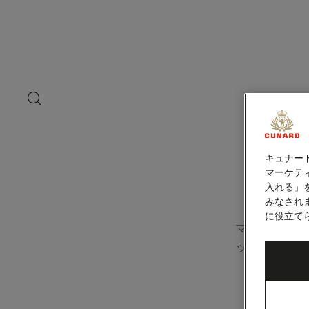
ペ
ー
ジ
内
容
へ
ス
キ
search
洋上の
ッ
button
プ
キュナー
マーケティ
入れる」
みなされ
に役立て
マイキュナ
ックをブラ