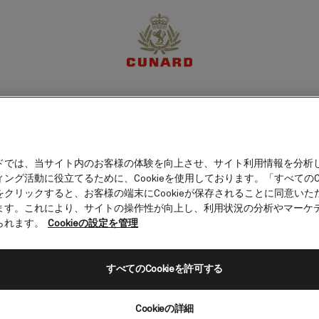
体験
目的地
クルーズ
特別限定オファー
マイア
ドでは、当サイト内のお客様の体験を向上させ、サイト利用情報を分析
ング活動に役立てるために、Cookieを使用しております。「すべてのCo
クッキーポリシー
をクリックすると、お客様の端末にCookieが保存されることに同意いた
ます。これにより、サイトの操作性が向上し、利用状況の分析やマーケ
られます。
Cookieの設定を管理
ードのクッキー設定は、いつでも変更が可能です。ク
ウザで設定することも可能です。その場合はブラウザ
すべてのCookieを許可する
認ください。
Cookieの詳細