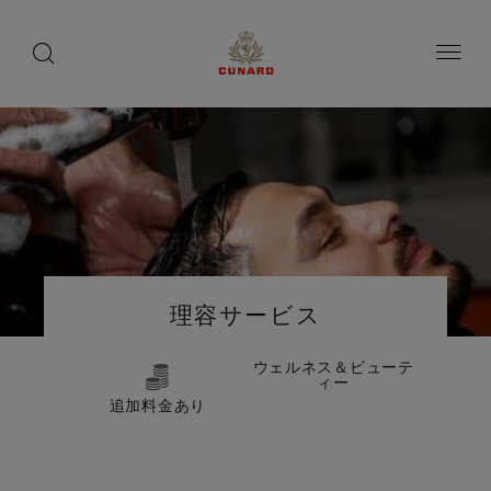
船
toggle
search
ペ
button
button
ー
上
ジ
の
内
容
愉
へ
し
ス
み
キ
ッ
プ
Number
Number
of
of
理容サービス
guests
crew
ウェルネス＆ビューテ
ィー
追加料金あり