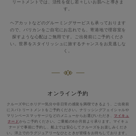
リートメントでは、活性を促し若々しいお肌へと導きま
す。
ヘアカットなどのグルーミングサービスも承っております
ので、バリカンをご自宅にお忘れでも、寄港地で理容室を
探すような心配はご無用です。ご出発前にご予約くださ
い。世界をスタイリッシュに旅するチャンスをお見逃しな
く。
オンライン予約
クルーズ中にホリデー気分や非日常の感覚を満喫できるよう、ご出発前
にスパトリートメントをご予約ください。ナリッシングフェイシャルや
マリンベースマッサージなどのメニューからお選びいただき、
マイキュ
ナード
からご予約ください。ご乗船の6か月前より承ります。マイキュ
ナードで事前に予約し、船上では安心してクルーズをお楽しみくださ
い。洋上でのラグジュアリーなひとときが皆様をお待ちしております。