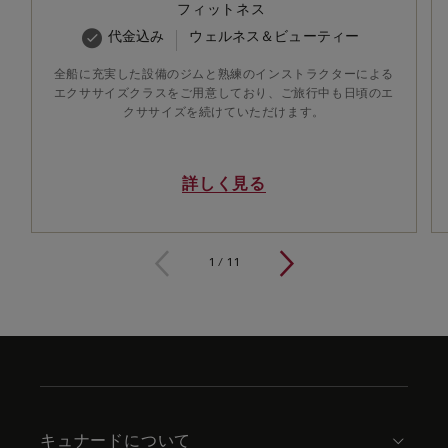
フィットネス
代金込み
ウェルネス＆ビューティー
全船に充実した設備のジムと熟練のインストラクターによる
エクササイズクラスをご用意しており、ご旅行中も日頃のエ
クササイズを続けていただけます。
詳しく見る
1 / 11
1
/
11
Skip
to
footer
content
キュナードについて