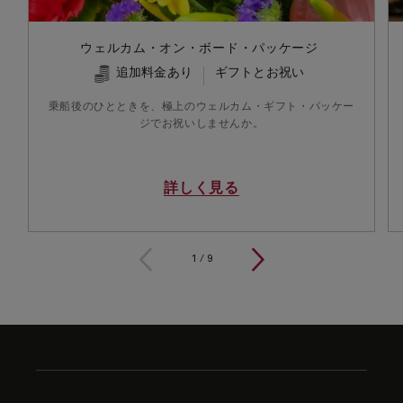
ウェルカム・オン・ボード・パッケージ
追加料金あり
ギフトとお祝い
乗船後のひとときを、極上のウェルカム・ギフト・パッケー
ジでお祝いしませんか。
詳しく見る
1 / 9
1
/
9
Skip
to
footer
content