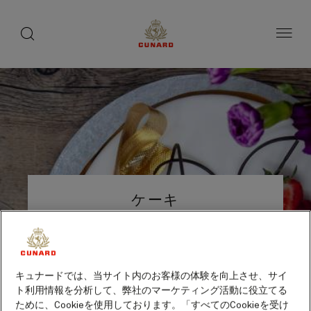
船
toggle
search
ペ
button
button
ー
上
ジ
の
内
容
愉
へ
し
ス
み
キ
ッ
プ
Number
Number
of
of
ケーキ
guests
crew
ギフトとお祝い
追加料金あり
キュナードでは、当サイト内のお客様の体験を向上させ、サイ
ト利用情報を分析して、弊社のマーケティング活動に役立てる
ために、Cookieを使用しております。「すべてのCookieを受け