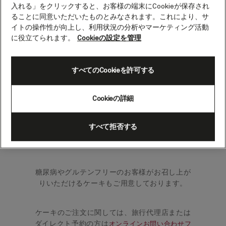
入れる」をクリックすると、お客様の端末にCookieが保存され
特別なイベントのお祝いに焼きたてのケーキは
ることに同意いただいたものとみなされます。これにより、サ
いかがですか？
イトの操作性が向上し、利用状況の分析やマーケティング活動
に役立てられます。
Cookieの設定を管理
お祝いのケーキはすべて船上で焼き上げられ、
ペストリーシェフがさまざまなお祝いに合わせ
て丁寧に飾り付けいたします。
すべてのCookieを許可する
ケーキは、チョコレート、バニラ、キャロット
Cookieの詳細
からお選びいただけます。お部屋にお届けする
こともできますし、お食事のテーブルにお運び
すべて拒否する
して、他のお客様と一緒にお祝いすることもで
きます。
糖尿病やグルテンフリーのお客様がお召し上が
りいただけるケーキもご用意しております。
ケーキのご注文に関しては、旅行代理店または
ダイレクト予約の方は
オンラインお問い合わせフ