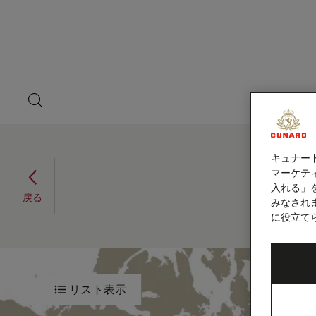
ペ
ゲ
ー
ジ
ス
内
容
ト
へ
ス
ス
キ
search
洋上の
ッ
button
ピ
プ
本
ー
文
へ
キュナー
ニューヨーク～ロサンゼル
ス
カ
マーケティ
キ
ス、17泊 (V704)
入れる」
ッ
ー
戻る
みなされ
2027年1月19日 - 2027年2月5日
プ
に役立て
ニ
旅
程
ュ
リスト表示