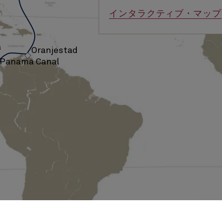
インタラクティブ・マップ
›
a
Oranjestad
›
Panama Canal