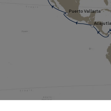
ス、
›
17
Puerto Vallarta
›
泊
Acajutl
(V704)