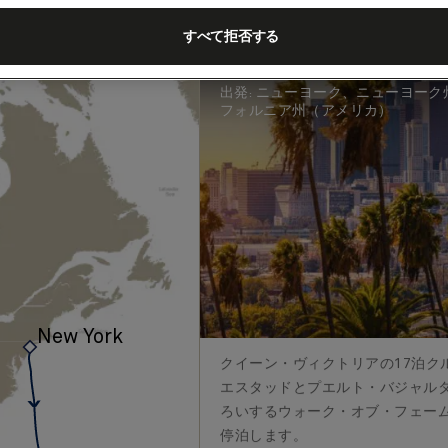
ニューヨーク～
泊 (V704)
すべて拒否する
客船
Queen Victoria
2027年1月1
出発
:
ニューヨーク、ニューヨーク
フォルニア州（アメリカ）
New York
›
クイーン・ヴィクトリアの17泊ク
エスタッドとプエルト・バジャル
ろいするウォーク・オブ・フェー
停泊します。