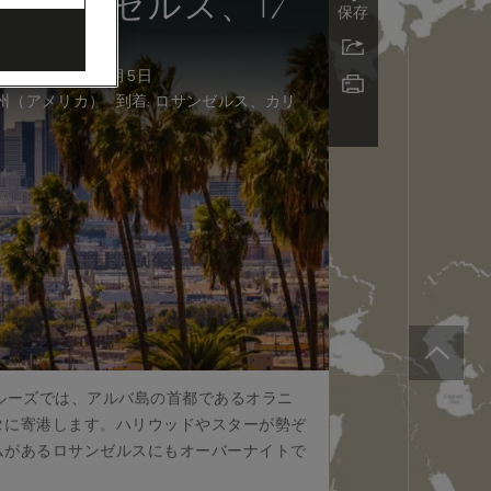
ロサンゼルス、17
保存
9日 - 2027年2月5日
到着
:
州（アメリカ）
ロサンゼルス、カリ
ルーズでは、アルバ島の首都であるオラニ
タに寄港します。ハリウッドやスターが勢ぞ
ムがあるロサンゼルスにもオーバーナイトで