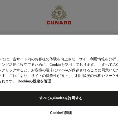
体験
目的地
クルーズ
特別限定オファー
マイア
ドでは、当サイト内のお客様の体験を向上させ、サイト利用情報を分析
ング活動に役立てるために、Cookieを使用しております。「すべてのCo
旅程
客室カテゴリー
船上の愉しみ
をクリックすると、お客様の端末にCookieが保存されることに同意いた
ます。これにより、サイトの操作性が向上し、利用状況の分析やマーケ
られます。
Cookieの設定を管理
すべてのCookieを許可する
Cookieの詳細