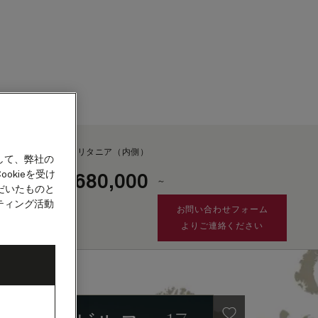
カウント
ブリタニア（内側）
して、弊社の
okieを受け
680,000
¥
～
客船
だいたものと
ティング活動
お問い合わせフォーム
よりご連絡ください
租税・手数料及び港湾費用
として別途¥88,822が
加算されます。