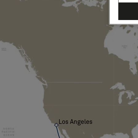
ー
ヨ
ー
ク
～
ロ
サ
ン
ゼ
Los Angeles
ル