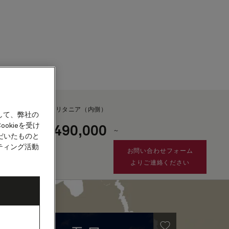
カウント
ブリタニア（内側）
して、弊社の
okieを受け
490,000
¥
～
客船
だいたものと
ティング活動
お問い合わせフォーム
よりご連絡ください
租税・手数料及び港湾費用
として別途¥25,378が
加算されます。