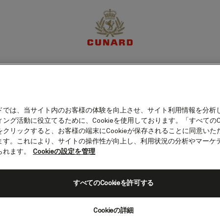
体験
目的地
クルーズ
特別限定オファー
マイア
ドでは、当サイト内のお客様の体験を向上させ、サイト利用情報を分析
ング活動に役立てるために、Cookieを使用しております。「すべてのCo
旅程
客室カテゴリー
船上の愉しみ
をクリックすると、お客様の端末にCookieが保存されることに同意いた
ます。これにより、サイトの操作性が向上し、利用状況の分析やマーケ
られます。
Cookieの設定を管理
すべてのCookieを許可する
Cookieの詳細