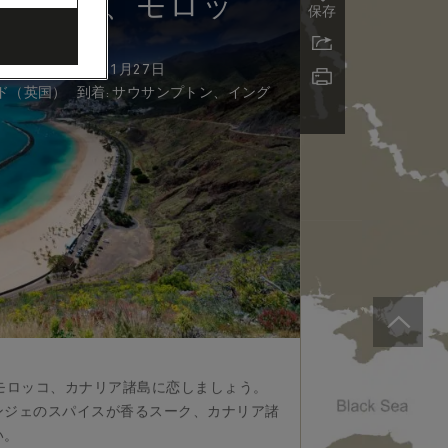
スペイン、モロッ
保存
)
11日 - 2026年11月27日
到着
:
ド（英国）
サウサンプトン、イング
モロッコ、カナリア諸島に恋しましょう。
ンジェのスパイスが香るスーク、カナリア諸
い。