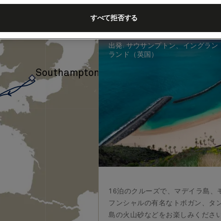
ポルトガル、
コ、16泊 (V623
すべて拒否する
客船
Queen Victoria
2026年11月
出発
:
サウサンプトン、イングラン
ランド（英国）
Southampton
›
16泊のクルーズで、マデイラ島、
フンシャルの有名なトボガン、タ
島の火山砂などをお楽しみくださ