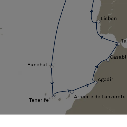
コ、
16
›
Lisbon
泊
›
(V623)
›
Ta
Casabl
›
Funchal
›
›
Agadir
›
Arrecife de Lanzarote
Tenerife