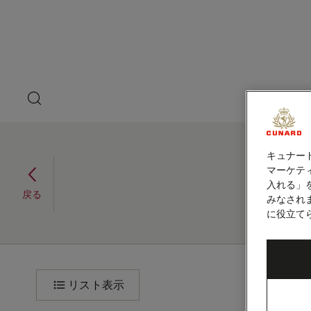
ペ
ゲ
ー
ジ
ス
内
容
ト
へ
ス
ス
キ
search
洋上の
ッ
button
ピ
プ
本
ー
文
へ
キュナー
ポルトガル、スペイン、モ
ス
カ
マーケティ
キ
ロッコ、16泊 (V623)
入れる」
ッ
ー
戻る
みなされ
2026年11月11日 - 2026年11月27日
プ
に役立て
ポ
旅
程
ル
リスト表示