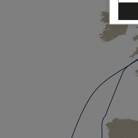
ト
ガ
ル、
ス
ペ
イ
ン、
モ
ロ
ッ