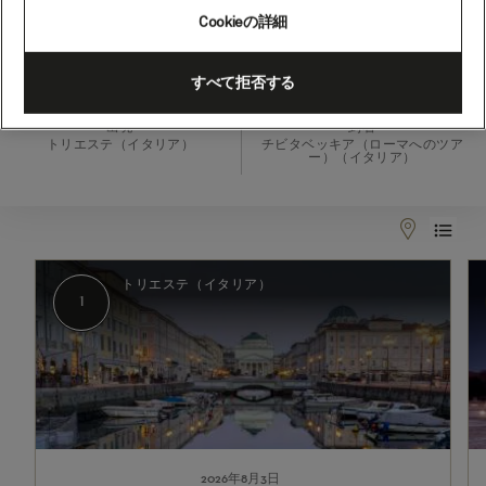
泊
Cookieの詳細
(V615C)
2026年8月3日 - 2026年8月10日
すべて拒否する
出発
到着
トリエステ（イタリア）
チビタベッキア（ローマへのツア
ー）（イタリア）
1
2
トリエステ（イタリア）
1
2026年8月3日