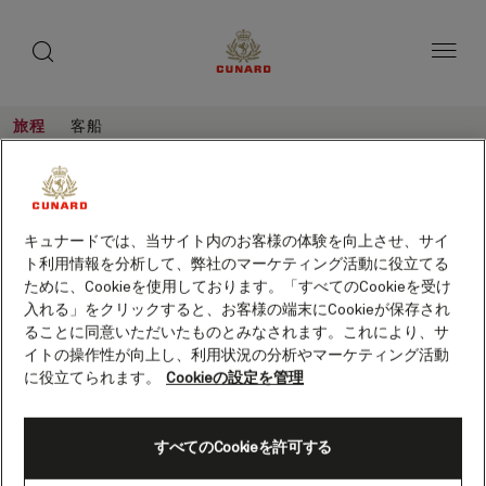
toggle
ゲ
search
ペ
button
button
ー
ス
ジ
ト
内
容
ス
へ
本
ピ
旅程
客船
ス
文
ー
キ
へ
イ
旅
ッ
カ
ス
程
タ
プ
キ
ー
イタリアとアドリア海、7泊 (V615C)
ッ
リ
プ
客船
クイーン・ヴィクトリア
キュナードでは、当サイト内のお客様の体験を向上させ、サイ
保存
ア
ト利用情報を分析して、弊社のマーケティング活動に役立てる
と
ために、Cookieを使用しております。「すべてのCookieを受け
入れる」をクリックすると、お客様の端末にCookieが保存され
ア
ることに同意いただいたものとみなされます。これにより、サ
ド
イトの操作性が向上し、利用状況の分析やマーケティング活動
リ
に役立てられます。
Cookieの設定を管理
ア
海、
すべてのCookieを許可する
出発直前オファー
7