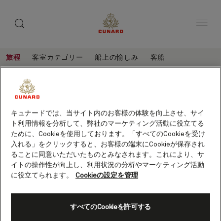
toggle
ゲ
search
ペ
button
button
ー
ス
ジ
ト
内
容
ス
へ
本
ピ
旅程
客室カテゴリー
船上の愉しみ
客船
ス
文
ー
キ
へ
地
旅
ッ
カ
ス
程
中
プ
キ
ー
地中海とギリシャ、14泊 (Q720E)
ッ
海
プ
客船
クイーン・エリザベス
保存
と
キュナードでは、当サイト内のお客様の体験を向上させ、サイ
ト利用情報を分析して、弊社のマーケティング活動に役立てる
ギ
ために、Cookieを使用しております。「すべてのCookieを受け
リ
入れる」をクリックすると、お客様の端末にCookieが保存され
ることに同意いただいたものとみなされます。これにより、サ
シ
イトの操作性が向上し、利用状況の分析やマーケティング活動
ャ、
に役立てられます。
Cookieの設定を管理
14
泊
すべてのCookieを許可する
(Q720E)