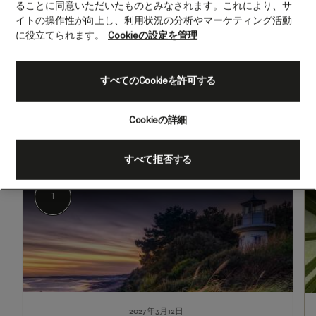
ることに同意いただいたものとみなされます。これにより、サ
ア、
イトの操作性が向上し、利用状況の分析やマーケティング活動
チ
に役立てられます。
Cookieの設定を管理
ュ
2027年3月12日 - 2027年3月28日
ニ
すべてのCookieを許可する
出発
到着
ジ
サウサンプトン、イングランド
サウサンプトン、イングランド
（英国）
（英国）
ア、
Cookieの詳細
16
泊
すべて拒否する
1
2-
(Q708N)
3
サウサンプトン、イングランド（英国）
1
2027年3月12日