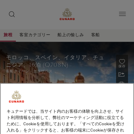
toggle
ゲ
search
ペ
button
button
ー
ス
ジ
ト
内
容
ス
へ
本
ピ
旅程
客室カテゴリー
船上の愉しみ
客船
ス
文
ー
キ
へ
モ
旅
ッ
カ
ス
程
ロ
プ
キ
ー
モロッコ、スペイン、イタリア、チュ
ッ
ッ
ニジア、16泊 (Q708N)
プ
保存
コ、
客船
クイーン・エリザベス
ス
ペ
イ
ン、
キュナードでは、当サイト内のお客様の体験を向上させ、サイ
イ
ト利用情報を分析して、弊社のマーケティング活動に役立てる
タ
ために、Cookieを使用しております。「すべてのCookieを受け
2027年10月～2028年5月出航クルーズ早期予約特典
リ
入れる」をクリックすると、お客様の端末にCookieが保存され