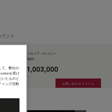
カウント
ブリタニア バルコニー
（海側）
客船
1,003,000
して、弊社の
¥
okieを受け
～
だいたものと
ティング活動
お問い合わせフォーム
よりご連絡ください
租税・手数料及び港湾費用
として別途¥104,683
が加算されます。