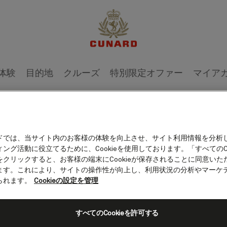
体験
目的地
クルーズ
特別限定オファー
マイア
旅程
客室カテゴリー
船上の愉しみ
ドでは、当サイト内のお客様の体験を向上させ、サイト利用情報を分析
ング活動に役立てるために、Cookieを使用しております。「すべてのCo
をクリックすると、お客様の端末にCookieが保存されることに同意いた
ます。これにより、サイトの操作性が向上し、利用状況の分析やマーケ
られます。
Cookieの設定を管理
すべてのCookieを許可する