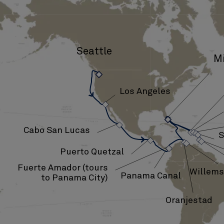
Seattle
M
›
Los Angeles
›
›
›
›
›
›
›
›
›
›
›
›
Cabo San Lucas
S
Puerto Quetzal
Fuerte Amador (tours
Willems
Panama Canal
to Panama City)
Oranjestad