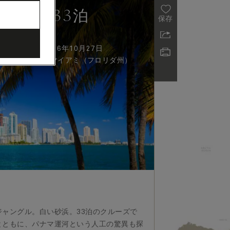
アミ、33泊
保存
6年9月24日 - 2026年10月27日
到着
:
メリカ）
マイアミ（フロリダ州）
ャングル。白い砂浜。33泊のクルーズで
とともに、パナマ運河という人工の驚異も探