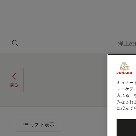
ペ
ゲ
ー
ジ
ス
内
容
ト
へ
ス
ス
キ
search
洋上の
ッ
button
ピ
プ
本
ー
文
へ
シアトル～マイアミ、33
ス
カ
キ
泊 (Q627A)
キュナー
ッ
ー
戻る
2026年9月24日 - 2026年10月27日
プ
マーケティ
入れる」
みなされ
に役立て
シ
旅
程
ア
リスト表示