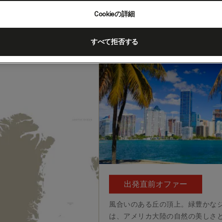
シアトル～マイ
Cookieの詳細
(Q627A)
すべて拒否する
客船
クイーン・エリザベス
202
出発
:
シアトル、ワシントン州（ア
出発直前オファー
風合いのある丘の頂上。緑豊かなジ
は、アメリカ大陸の自然の美しさ