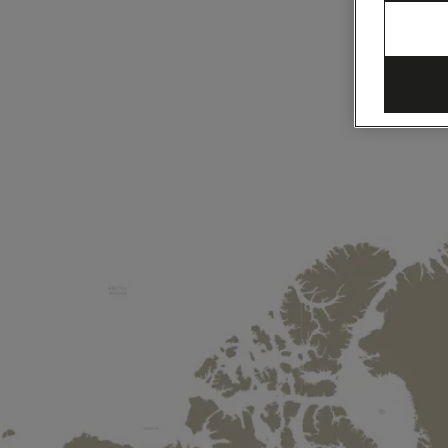
ト
ル
～
マ
イ
ア
ミ、
33
泊
(Q627A)