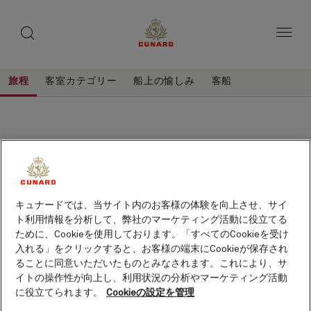
toggle
ゲ
search
ペ
button
button
ー
ス
ジ
ト
内
容
ス
へ
本
ピ
旅程
客室カテゴリー
船上の愉しみ
客船
ス
文
ー
キ
へ
ッ
カ
ス
プ
キ
ー
ッ
プ
キュナードでは、当サイト内のお客様の体験を向上させ、サイ
ト利用情報を分析して、弊社のマーケティング活動に役立てる
ために、Cookieを使用しております。「すべてのCookieを受け
入れる」をクリックすると、お客様の端末にCookieが保存され
ることに同意いただいたものとみなされます。これにより、サ
イトの操作性が向上し、利用状況の分析やマーケティング活動
に役立てられます。
Cookieの設定を管理