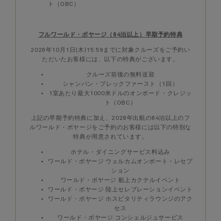
ト（OBC）
フルワールド・ボヤージ（84泊以上）早期予約特典
2026年10月1日(木)15:59までに対象クルーズをご予約い
ただいたお客様には、以下の特典がございます。
クルーズ前後の無料送迎
シャンパン・ブレックファースト（1回）
1室あたり最大1000米ドルのオンボード・クレジッ
ト（OBC）
上記の早期予約特典に加え、2028年出航の84泊以上のフ
ルワールド・ボヤージをご予約のお客様には以下の特別な
特典が用意されています。
ホテル・ダイニングサービス料込み
ワールド・ボヤージ ウェルカムオンボート・レセプ
ション
ワールド・ボヤージ 船上カクテルイベント
ワールド・ボヤージ 陸上セレブレーションイベント
ワールド・ボヤージ ホスピタリティラウンジのアク
セス
ワールド・ボヤージ コンシェルジュサービス