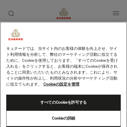
toggle
ゲ
search
ペ
button
button
ー
ス
ジ
ト
内
容
ス
へ
本
ピ
旅程
客室カテゴリー
船上の愉しみ
客船
ス
文
ー
キ
へ
ッ
カ
ス
プ
キュナードでは、当サイト内のお客様の体験を向上させ、サイ
キ
ー
ト利用情報を分析して、弊社のマーケティング活動に役立てる
ッ
プ
ために、Cookieを使用しております。「すべてのCookieを受け
入れる」をクリックすると、お客様の端末にCookieが保存され
ることに同意いただいたものとみなされます。これにより、サ
イトの操作性が向上し、利用状況の分析やマーケティング活動
に役立てられます。
Cookieの設定を管理
すべてのCookieを許可する
Cookieの詳細