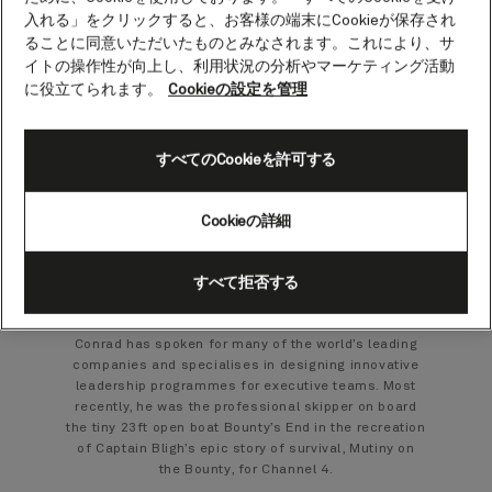
Conrad Humphreys.
入れる」をクリックすると、お客様の端末にCookieが保存され
ることに同意いただいたものとみなされます。これにより、サ
Professional yachtsman and motivational
イトの操作性が向上し、利用状況の分析やマーケティング活動
speaker
に役立てられます。
Cookieの設定を管理
Conrad Humphreys is a professional yachtsman and
motivational speaker with a sailing career spanning
すべてのCookieを許可する
three round the world races. He competed as the
youngest entrant in the Whitbread Round the World
Yacht Race (now Volvo Ocean Race).
Cookieの詳細
As skipper, he led his team to victory in the BT Global
Challenge, and became the fifth British yachtsman
すべて拒否する
in history to complete the legendary Vendée Globe:
sailing single-handed, non-stop around the world
without assistance.
Conrad has spoken for many of the world’s leading
companies and specialises in designing innovative
leadership programmes for executive teams. Most
recently, he was the professional skipper on board
the tiny 23ft open boat Bounty’s End in the recreation
of Captain Bligh’s epic story of survival, Mutiny on
the Bounty, for Channel 4.