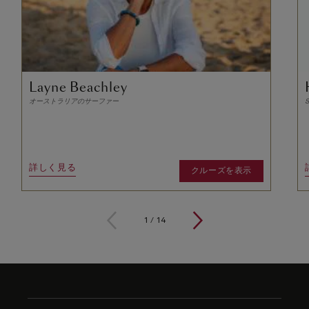
Layne Beachley
オーストラリアのサーファー
S
詳しく見る
クルーズを表示
1
/
14
Skip
to
footer
content