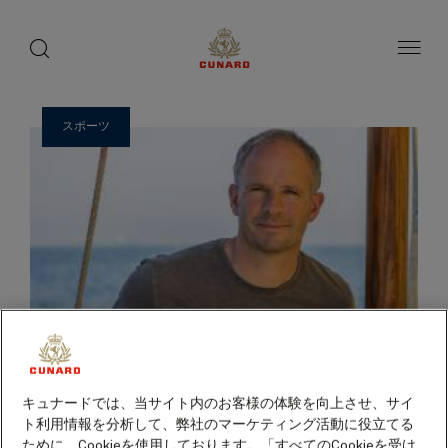
ゲ
toggle
search
ペ
1 / 14
button
button
ー
ス
ジ
ト
内
容
ス
へ
ピ
ス
スポーツ
ー
キ
ッ
カ
プ
ー
キュナードでは、当サイト内のお客様の体験を向上させ、サイ
ト利用情報を分析して、弊社のマーケティング活動に役立てる
ために、Cookieを使用しております。「すべてのCookieを受け