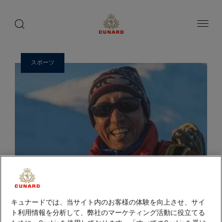
ゲ
toggle
search
ペ
1 / 14
button
button
ー
ス
ジ
ト
内
容
ス
へ
ピ
ス
スポーツ
ー
キ
ッ
カ
プ
ー
キュナードでは、当サイト内のお客様の体験を向上させ、サイ
ト利用情報を分析して、弊社のマーケティング活動に役立てる