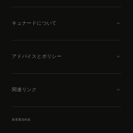
to
footer
content
キュナードについて
アドバイスとポリシー
関連リンク
旅客運送約款