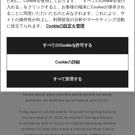
ために、Cookieを使用しております。「すべてのCookieを受け
Apa Sherpa
入れる」をクリックすると、お客様の端末にCookieが保存され
ることに同意いただいたものとみなされます。これにより、サ
Mountaineer
イトの操作性が向上し、利用状況の分析やマーケティング活動
に役立てられます。
Cookieの設定を管理
Apa was born with the name Lhakpa Tenzing Sherpa
in Thame, a village in the Everest region of Nepal. He
was renamed “Apa” which means "much loved“ at
すべてのCookieを許可する
three months old after surviving an avalanche.
Apa always wanted to be a doctor but after his
father’s death at the age of 12, Apa dropped out of
Cookieの詳細
school to support his family and started working as a
porter for mountaineering groups.
His climbing career began in 1985, but he was not
すべて拒否する
given the opportunity to reach the summit until 1990.
He continued to climb and summited Everest 21
times which gave him the world record for most
summits. He held the world record until 2018.
Today Apa is retired and is focused on giving back to
his homeland. In 2012 he started The Apa Sherpa
Foundation with a focus on educating young Sherpa
children so that they have a choice for their future