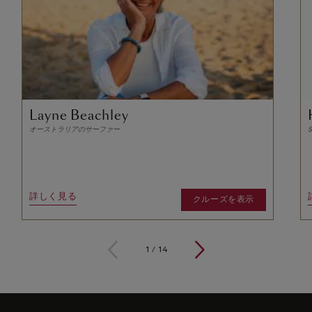
Layne Beachley
オーストラリアのサーファー
S
詳しく見る
クルーズを表示
1
/
14
Skip