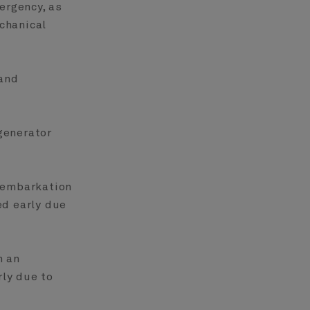
mergency, as
chanical
 and
generator
isembarkation
ed early due
n an
rly due to