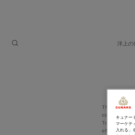
ペ
ー
ジ
内
容
へ
ス
キ
search
洋上の
ッ
button
プ
The members 
comfort and 
キュナー
To fulfill t
マーケティ
入れる」
of passenger 