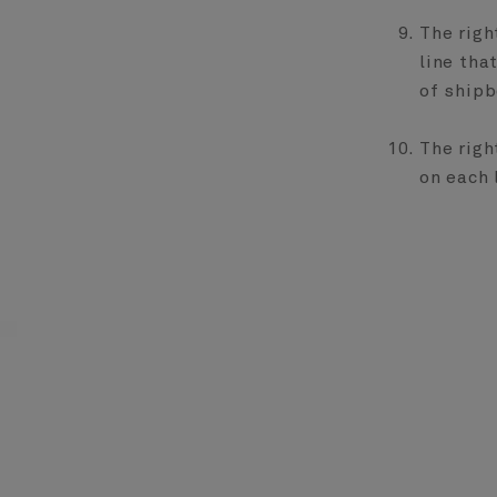
The righ
line tha
of shipb
The righ
on each 