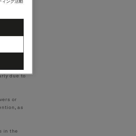
ティング活動
such as food,
adequately be
assenger
s of the
echanical
arly due to
vers or
ention, as
 in the