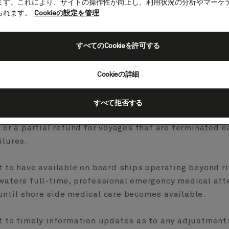
ます。これにより、サイトの操作性が向上し、利用状況の分析やマーケ
られます。
Cookieの設定を管理
t to disembark a docked ship if essential provisions 
すべてのCookieを許可する
estroom facilities and access to medical care cannot 
 onboard, subject only to the Master’s concern for p
and security and customs and immigration requirement
Cookieの詳細
すべて拒否する
t to a full refund for a trip that is cancelled due to m
, or a partial refund for voyages that are terminated e
ilures.
t to have available on board ships operating beyond ri
waters full-time, professional emergency medical att
ntil shore side medical care becomes available.
t to timely information updates as to any adjustments