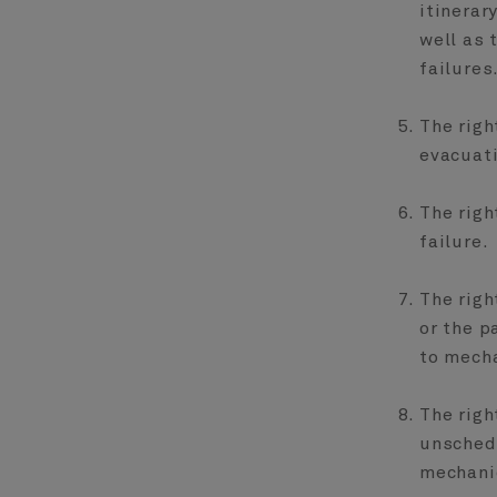
itinerar
well as 
failures
The righ
evacuat
The righ
failure.
The righ
or the p
to mecha
The righ
unschedu
mechanic