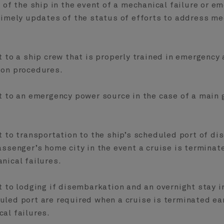
y of the ship in the event of a mechanical failure or e
timely updates of the status of efforts to address me
.
t to a ship crew that is properly trained in emergency
ion procedures.
t to an emergency power source in the case of a main 
t to transportation to the ship’s scheduled port of d
assenger’s home city in the event a cruise is terminat
nical failures.
t to lodging if disembarkation and an overnight stay i
led port are required when a cruise is terminated ea
al failures.