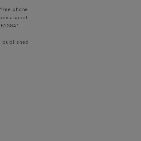
-free phone
 any aspect
 0523841.
s published