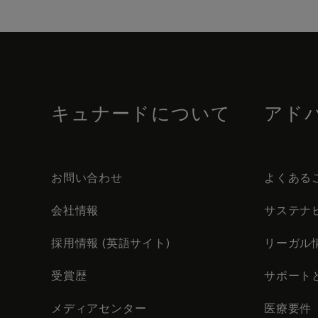
Skip
to
footer
content
キュナードについて
アド
お問い合わせ
よくある
会社情報
サステナ
採用情報 (英語サイト)
リーガル
受賞歴
サポート
メディアセンター
医療要件