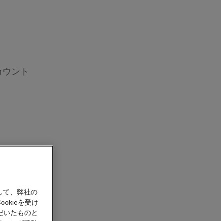
カウント
icated to the
ut the world.
して、弊社の
following set
okieを受け
だいたものと