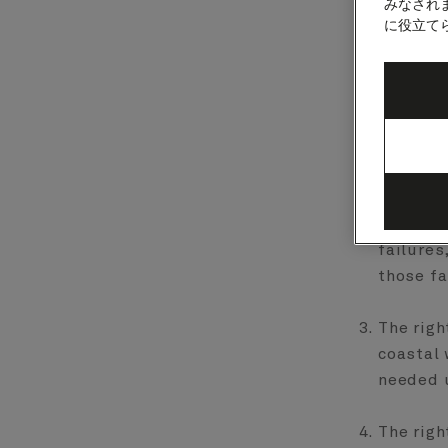
みなされ
に役立て
The righ
water, r
provided
safety 
port.
The righ
failures
those fa
The righ
coastal 
needed u
The righ