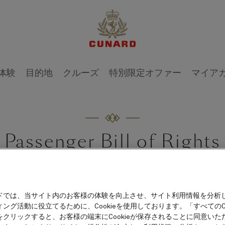
体験
目的地
クルーズ
特別限定オファー
マイア
Passenger Bill of Rights
of the Cruise Lines International Association are ded
care of all passengers on oceangoing cruises througho
ドでは、当サイト内のお客様の体験を向上させ、サイト利用情報を分析
his commitment, our members have agreed to adopt the 
ング活動に役立てるために、Cookieを使用しております。「すべてのCo
をクリックすると、お客様の端末にCookieが保存されることに同意いた
rights: