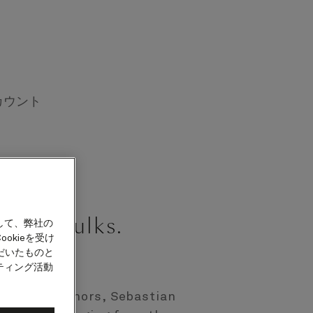
カウント
tian Faulks.
して、弊社の
okieを受け
Novelist
だいたものと
ティング活動
foremost authors, Sebastian