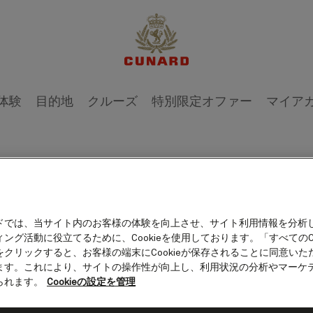
1 / 19
体験
目的地
クルーズ
特別限定オファー
マイア
Sebas
ドでは、当サイト内のお客様の体験を向上させ、サイト利用情報を分析
ング活動に役立てるために、Cookieを使用しております。「すべてのCo
をクリックすると、お客様の端末にCookieが保存されることに同意いた
ます。これにより、サイトの操作性が向上し、利用状況の分析やマーケ
られます。
Cookieの設定を管理
One of Britain’s 