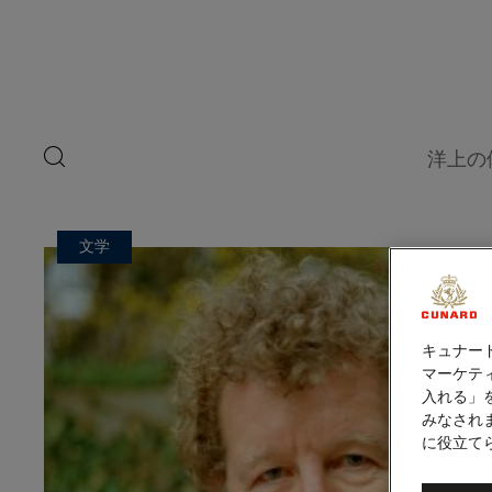
ペ
ゲ
ー
ジ
ス
内
容
ト
へ
ス
ス
キ
search
洋上の
ッ
button
ピ
プ
ー
文学
カ
ー
キュナー
マーケティ
入れる」
みなされ
に役立て