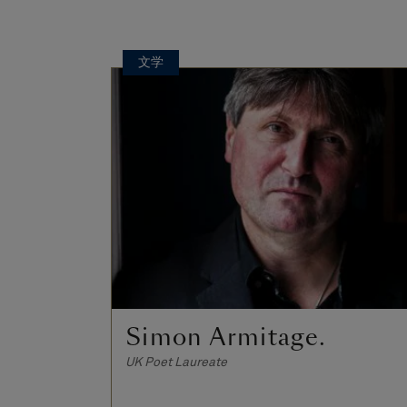
文学
Simon Armitage.
UK Poet Laureate