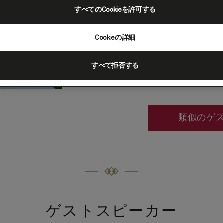
Faulks has writt
すべてのCookieを許可する
classic
Human Trac
consistently voted 
Cookieの詳細
books - to more lig
the Ian Fleming cen
すべて拒否する
May Care
and a trib
and th
類似のゲ
ゲストスピーカー