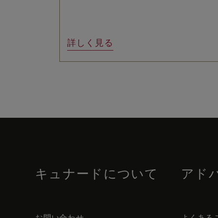
詳しく見る
Skip
to
footer
content
キュナードについて
アド
お問い合わせ
よくある