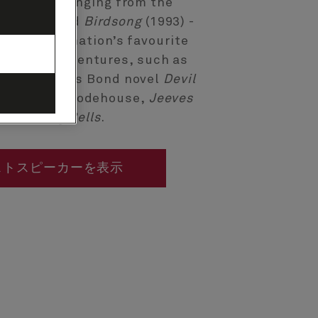
en novels ranging from the
es
(2005) and
Birdsong
(1993) -
one of the nation’s favourite
ht-hearted ventures, such as
tenary James Bond novel
Devil
ute to P.G. Wodehouse,
Jeeves
e Wedding Bells
.
ストスピーカーを表示