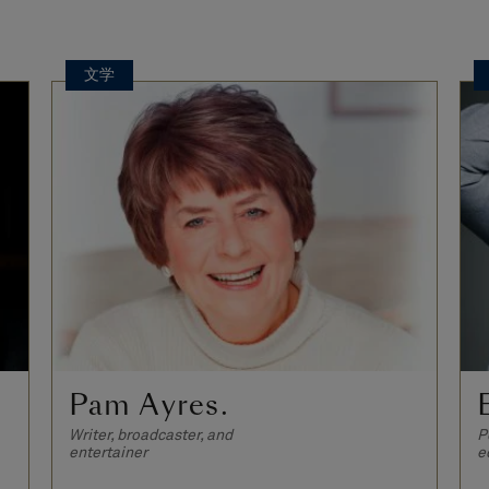
文学
Pam Ayres.
Writer, broadcaster, and
P
entertainer
e