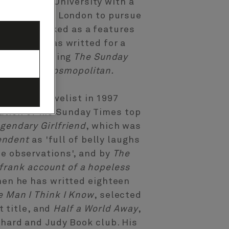
om Salford University with a
 he moved to London to pursue
ism and worked as a features
uncle. He has writted for a
ations inlcuding
The Sunday
ardian
and
Cosmopolitan.
ull-time novelist in 1997
ation of his Sunday Times top
gendary Girlfriend
, which was
endent
as 'full of belly laughs
ue observations', and by
The
 frank account of a hopeless
then he has writted eighteen
e Man I Think I Know
, selected
t title, and
Half a World Away
,
chard and Judy Book club. His