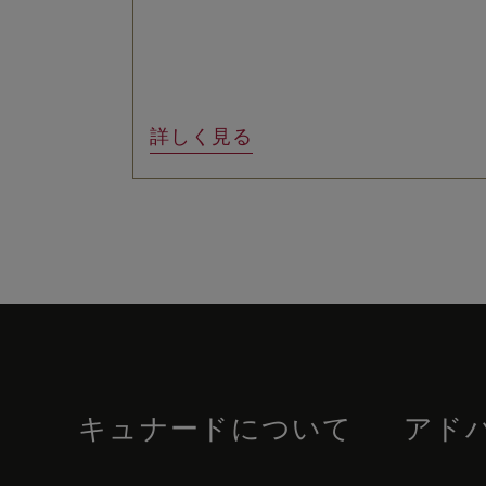
詳しく見る
Skip
to
footer
content
キュナードについて
アド