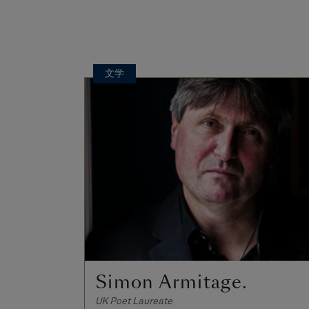
文学
Simon Armitage.
UK Poet Laureate