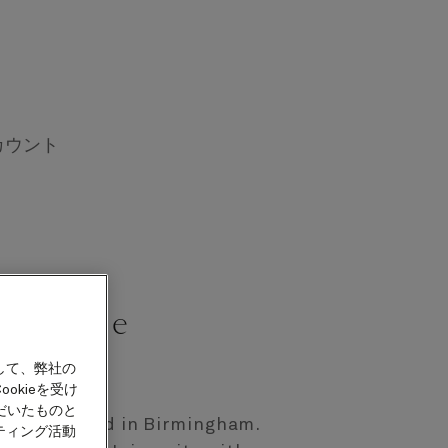
カウント
ke Gayle
Novelist
して、弊社の
okieを受け
だいたものと
n and raised in Birmingham.
ティング活動