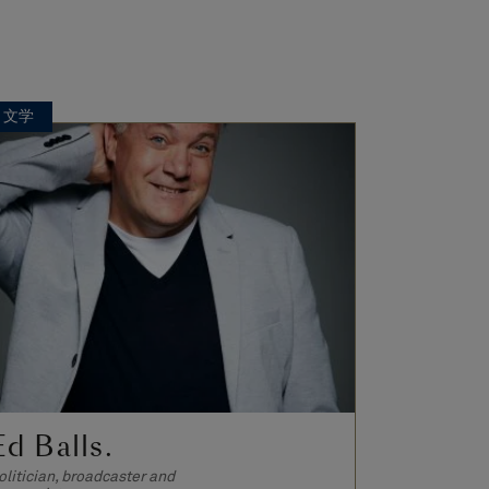
文学
文学
Ed Balls.
Yvonne
olitician, broadcaster and
Author