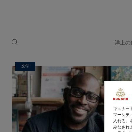
ペ
ゲ
ー
ジ
ス
内
容
ト
へ
ス
ス
キ
search
洋上の
ッ
button
ピ
プ
ー
文学
カ
ー
キュナー
マーケティ
入れる」
みなされ