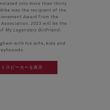
nslated into more than thirty
 Mike was the recipient of the
hievement Award from the
Association. 2023 will be the
 of
My Legendary Girlfriend.
ngham with his wife, kids and
reyhounds.
ストスピーカーを表示