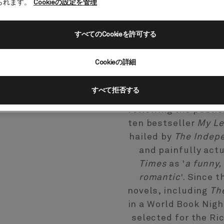
After graduating fr
られます。
Cookieの設定を管理
degree in Sociology,
a career in journal
すべてのCookieを許可する
editor and agony 
variety of public
Cookieの詳細
Times, The Gu
すべて拒否する
Mike became a f
following the public
ten bestseller
My Le
hailed by
The Indep
and painfully act
Times
as '
a funny,
romantic
'. Since 
novels, including
Th
in a World Book Nigh
selected for the Ri