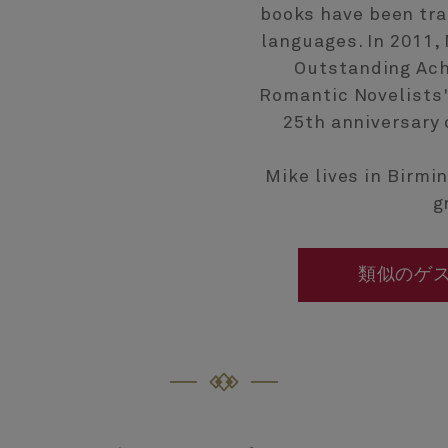
books have been tra
languages. In 2011,
Outstanding Ac
Romantic Novelists' 
25th anniversary
Mike lives in Birmi
g
類似のゲ