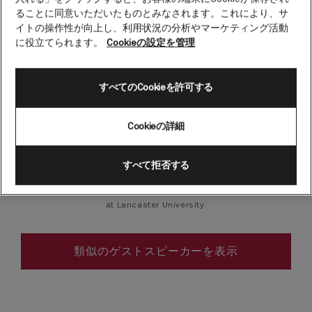
Okechukwu Nzelu.
ることに同意いただいたものとみなされます。これにより、サ
イトの操作性が向上し、利用状況の分析やマーケティング活動
Okechukwu Nzelu is a Manchester-based
に役立てられます。
Cookieの設定を管理
writer.
In 2015 Okechukwu Nzelu was the recipient of a
すべてのCookieを許可する
Northern Writers' Award from New Writing North. His
debut novel,
The Private Joys of Nnenna Maloney
Cookieの詳細
(Dialogue Books), won a Betty Trask Award; it was
also shortlisted for the Desmond Elliott Prize and the
Polari First Book Prize, and longlisted for the Portico
すべて拒否する
Prize. In 2021, it was selected for the Kingston
University Big Read. He is a regular contributor to
Kinfolk
magazine, and a Lecturer in Creative Writing
at Lancaster University.
類似のゲストスピーカーを表示