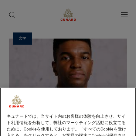
ゲ
toggle
search
ペ
1 / 56
button
button
ー
ス
ジ
ト
内
容
ス
へ
ピ
ス
文学
ー
キ
ッ
カ
プ
ー
キュナードでは、当サイト内のお客様の体験を向上させ、サイ
ト利用情報を分析して、弊社のマーケティング活動に役立てる
ために、Cookieを使用しております。「すべてのCookieを受け
入れる」をクリックすると、お客様の端末にCookieが保存され