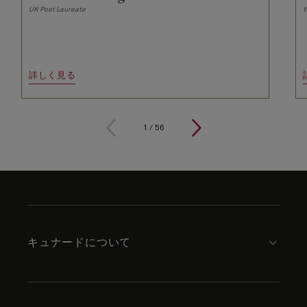
UK Poet Laureate
W
詳しく見る
1
/
56
Skip
to
footer
content
キュナードについて