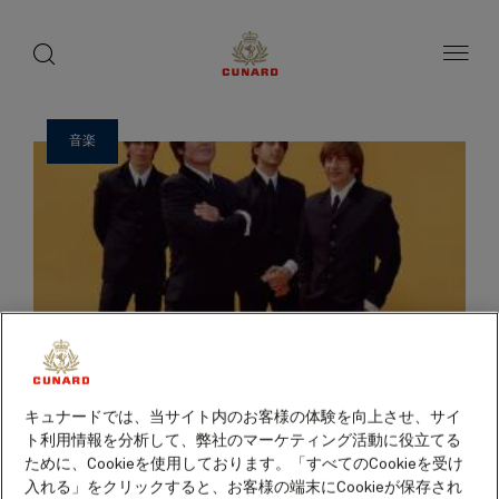
ゲ
toggle
search
ペ
1 / 14
button
button
ー
ス
ジ
ト
内
容
ス
へ
ピ
ス
音楽
ー
キ
ッ
カ
プ
ー
キュナードでは、当サイト内のお客様の体験を向上させ、サイ
ト利用情報を分析して、弊社のマーケティング活動に役立てる
ために、Cookieを使用しております。「すべてのCookieを受け
入れる」をクリックすると、お客様の端末にCookieが保存され