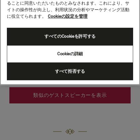
ることに同意いただいたものとみなされます。これにより、サ
The Bootleg Beatles.
イトの操作性が向上し、利用状況の分析やマーケティング活動
Musical group
に役立てられます。
Cookieの設定を管理
The world’s Premier Beatles band continues to draw
すべてのCookieを許可する
critical acclaim with their flawless recreation of the
greatest songbook of all time. Tracing the Fab Four’s
journey through the swinging 60s, every tiny detail is
Cookieの詳細
forensically observed from their authentic period
costumes and instruments to their witty stage
banter and “inflection perfect” vocals. This show is
すべて拒否する
an absolute must for Beatlemaniacs of all ages.
類似のゲストスピーカーを表示