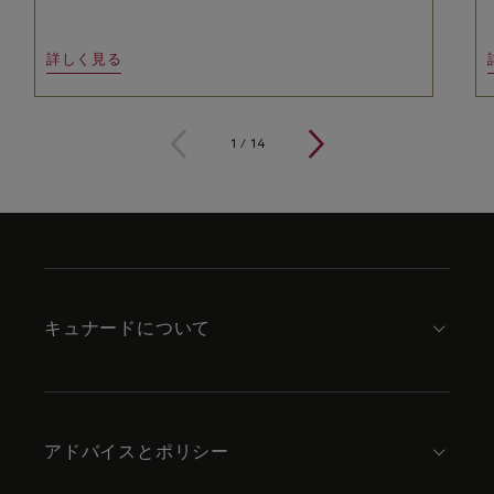
詳しく見る
1
/
14
Skip
to
footer
content
キュナードについて
アドバイスとポリシー