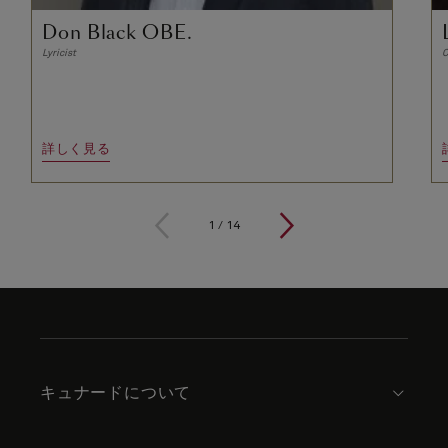
Don Black OBE.
Lyricist
C
詳しく見る
1
/
14
Skip
to
footer
content
キュナードについて