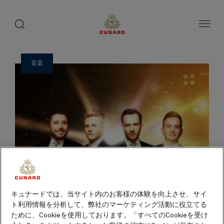
ゲ
toggle
search
ペ
1 / 14
button
button
ー
ス
ジ
ト
内
容
ス
へ
ピ
ス
音楽
ー
キ
ッ
カ
プ
ー
キュナードでは、当サイト内のお客様の体験を向上させ、サイ
ト利用情報を分析して、弊社のマーケティング活動に役立てる
ために、Cookieを使用しております。「すべてのCookieを受け