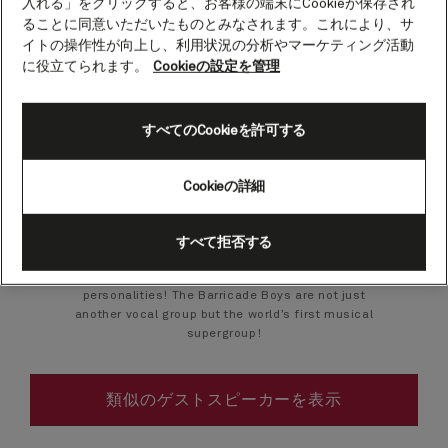
入れる」をクリックすると、お客様の端末にCookieが保存され
The Barricade Boys.
ることに同意いただいたものとみなされます。これにより、サ
イトの操作性が向上し、利用状況の分析やマーケティング活動
Musical group
に役立てられます。
Cookieの設定を管理
Showcasing some of the finest male voices from
International productions and the Hollywood movie
すべてのCookieを許可する
of Les Misérables. The Barricade Boys not only
perform the world’s greatest show tunes but also
celebrate music from some of the most iconic
Cookieの詳細
names in the music industry, with powerful ballads
and beautiful operatic arias to some of the best pop,
rock and swing numbers of all time. Do you hear the
すべて拒否する
people sing?? Yes – with fabulous harmonies,
incredible vocals, dashing good looks and fantastic
personalities! The Barricade Boys are not just
another vocal group but the world’s first musical
supergroup!
類似のゲストスピーカーを表示