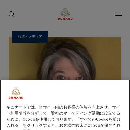
ゲ
toggle
search
ペ
1 / 23
button
button
ー
ス
ジ
ト
内
容
ス
へ
ピ
ス
報道・メディア
ー
キ
ッ
カ
プ
ー
キュナードでは、当サイト内のお客様の体験を向上させ、サイ
ト利用情報を分析して、弊社のマーケティング活動に役立てる
ために、Cookieを使用しております。「すべてのCookieを受け
入れる」をクリックすると、お客様の端末にCookieが保存され