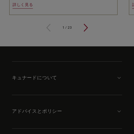
詳しく見る
1
/
23
Skip
to
footer
content
キュナードについて
アドバイスとポリシー