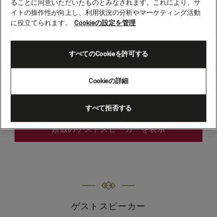
ることに同意いただいたものとみなされます。これにより、サ
サラ・クロンプトン
イトの操作性が向上し、利用状況の分析やマーケティング活動
ジャーナリスト
に役立てられます。
Cookieの設定を管理
サラは『Whatsonstage（ワッツオンステージ）』の演劇
すべてのCookieを許可する
評論家、『The Observer』のダンス評論家です。また、
ロンドンのデイリー・テレグラフ紙の元アート編集長であ
り、ガーディアン紙、ヴォーグ誌、ロンドンのサンデー・
Cookieの詳細
タイムズ紙などの文化ジャーナリストおよびキャスターと
しても活躍しています。
すべて拒否する
類似のゲストスピーカーを表示
ゲストスピーカー