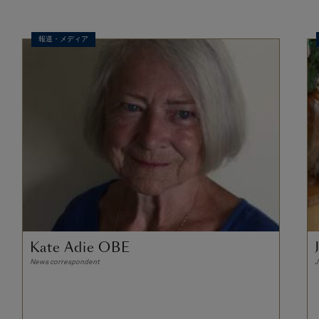
報道・メディア
Kate Adie OBE
News correspondent
J