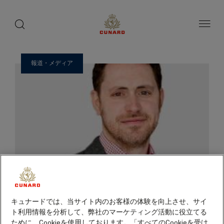
ゲ
toggle
search
ペ
1 / 23
button
button
ー
ス
ジ
ト
内
容
ス
へ
ピ
ス
報道・メディア
ー
キ
ッ
カ
プ
ー
キュナードでは、当サイト内のお客様の体験を向上させ、サイ
ト利用情報を分析して、弊社のマーケティング活動に役立てる
ために、Cookieを使用しております。「すべてのCookieを受け