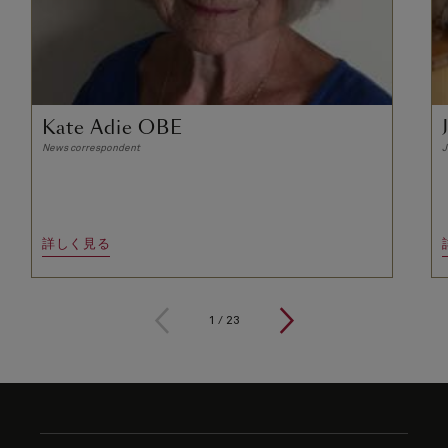
Kate Adie OBE
News correspondent
J
詳しく見る
1
/
23
Skip
to
footer
content