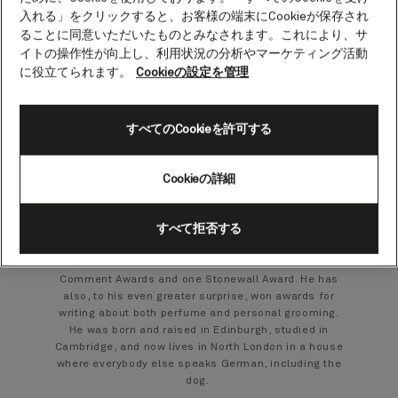
Hugo Rifkind
入れる」をクリックすると、お客様の端末にCookieが保存され
ることに同意いただいたものとみなされます。これにより、サ
Columnist and presenter
イトの操作性が向上し、利用状況の分析やマーケティング活動
に役立てられます。
Cookieの設定を管理
Hugo Rifkind is a columnist, critic and leader writer
for The Times and a presenter on Times Radio,
having formerly been a columnist for the Spectator,
すべてのCookieを許可する
GQ and the Herald. He is a regular panellist on BBC
Radio 4’s comedy show The News Quiz, and an
Cookieの詳細
occasional guest on television shows that aren’t
supposed to be funny at all.
すべて拒否する
His first novel, Overexposure, was published in 2006,
and he has been planning another ever since. As a
journalist, he has won two Press Awards, three
Comment Awards and one Stonewall Award. He has
also, to his even greater surprise, won awards for
writing about both perfume and personal grooming.
He was born and raised in Edinburgh, studied in
Cambridge, and now lives in North London in a house
where everybody else speaks German, including the
dog.