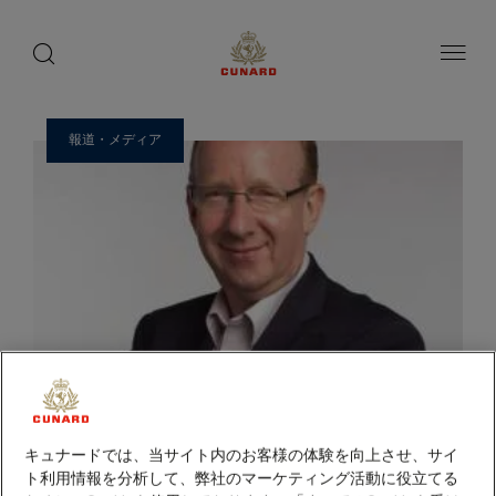
ゲ
toggle
search
ペ
1 / 23
button
button
ー
ス
ジ
ト
内
容
ス
へ
ピ
ス
報道・メディア
ー
キ
ッ
カ
プ
ー
キュナードでは、当サイト内のお客様の体験を向上させ、サイ
ト利用情報を分析して、弊社のマーケティング活動に役立てる