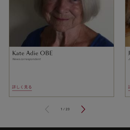
Kate Adie OBE
News correspondent
J
詳しく見る
1
/
23