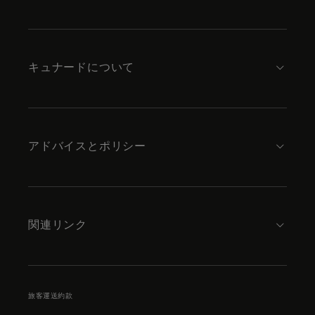
Skip
to
footer
content
キュナードについて
アドバイスとポリシー
関連リンク
旅客運送約款