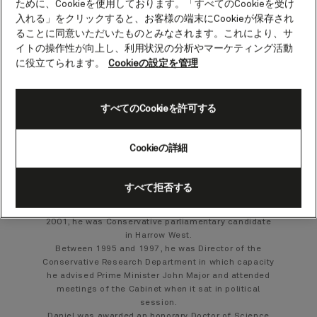
ために、Cookieを使用しております。「すべてのCookieを受け
Daniel Finkelstein
入れる」をクリックすると、お客様の端末にCookieが保存され
Columnist and Associate Editor for The
ることに同意いただいたものとみなされます。これにより、サ
Times
イトの操作性が向上し、利用状況の分析やマーケティング活動
に役立てられます。
Cookieの設定を管理
Daniel Finkelstein, OBE, is the Associate Editor, a
Columnist and Leader Writer for The Times. He also
すべてのCookieを許可する
sits in the House of Lords as Lord Finkelstein.
As well as his weekly political column in the
comment section and his Saturday Notebook, he
Cookieの詳細
writes the “Fink Tank” for the Saturday paper, a
statistical column on football.
Between 1997 and 2001, he was chief policy adviser
すべて拒否する
to the Leader of the Opposition Rt. Hon. William
Hague MP and Secretary to the Shadow Cabinet. In
2001, he was Conservative parliamentary candidate
in Harrow West.
Between 1995 and 1997, he was Director of the
Conservative Research Department in which capacity
he advised Prime Minister John Major and attended
meetings of the Cabinet when it sat in political
session.
Daniel was awarded an honorary Doctor of Science