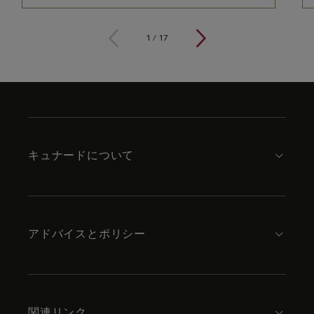
1
/
17
Skip
to
footer
content
キュナードについて
アドバイスとポリシー
関連リンク