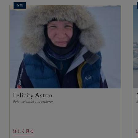
探検
Felicity Aston
Polar scientist and explorer
M
詳しく見る