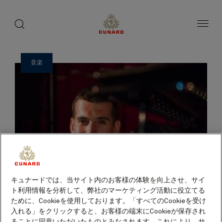
ゲ
toggle
search
ペ
1 / 17
button
button
ー
ス
ジ
ト
内
容
ス
へ
ピ
ス
音楽
ー
キ
ッ
カ
プ
ー
キュナードでは、当サイト内のお客様の体験を向上させ、サイ
ト利用情報を分析して、弊社のマーケティング活動に役立てる
ために、Cookieを使用しております。「すべてのCookieを受け
入れる」をクリックすると、お客様の端末にCookieが保存され
ることに同意いただいたものとみなされます。これにより、サ