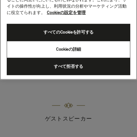
Jamie Safir
イトの操作性が向上し、利用状況の分析やマーケティング活動
に役立てられます。
Cookieの設定を管理
ミュージシャン兼プロデューサー
すべてのCookieを許可する
ピアニスト、ソングライター、そしてプロデューサーであ
るジェイミーは、カイリー・ミノーグ、ウィル・ヤング、
トム・ウォーカーなど、ジャズやポピュラーミュージック
Cookieの詳細
の一流アーティストと共演しています。
すべて拒否する
類似のゲストスピーカーを表示
ゲストスピーカー