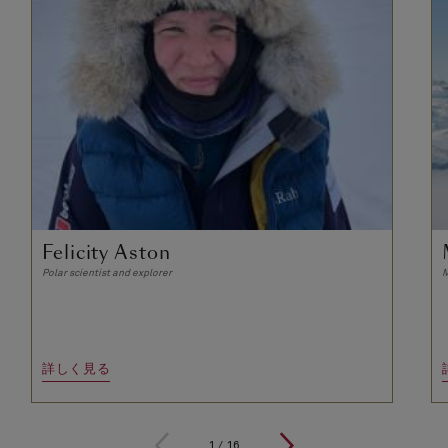
Felicity Aston
Polar scientist and explorer
M
詳しく見る
1
/
16