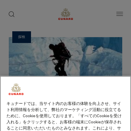
ゲ
toggle
search
ペ
1 / 16
button
button
ー
ス
ジ
ト
内
容
ス
へ
ピ
ス
探検
ー
キ
ッ
カ
プ
ー
キュナードでは、当サイト内のお客様の体験を向上させ、サイ
ト利用情報を分析して、弊社のマーケティング活動に役立てる
ために、Cookieを使用しております。「すべてのCookieを受け
入れる」をクリックすると、お客様の端末にCookieが保存され
ることに同意いただいたものとみなされます。これにより、サ