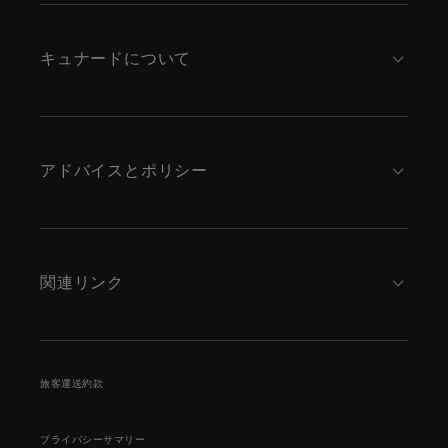
footer
content
キュナードについて
アドバイスとポリシー
関連リンク
旅客運送約款
プライバシーサマリー