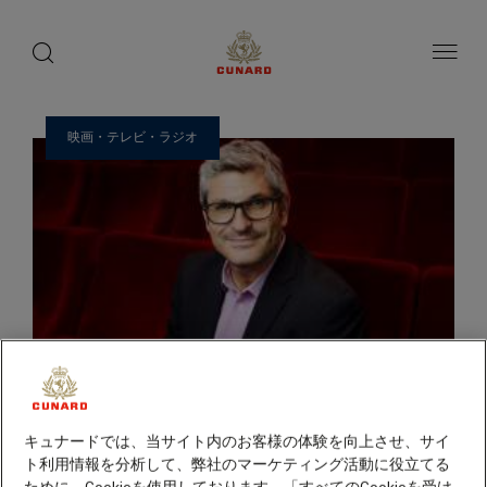
ゲ
toggle
search
ペ
1 / 30
button
button
ー
ス
ジ
ト
内
容
ス
へ
ピ
ス
映画・テレビ・ラジオ
ー
キ
ッ
カ
プ
ー
キュナードでは、当サイト内のお客様の体験を向上させ、サイ
ト利用情報を分析して、弊社のマーケティング活動に役立てる