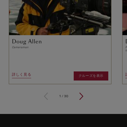
Doug Allen
Cameraman
F
t
詳しく見る
クルーズを表示
1
/
30
Skip
to