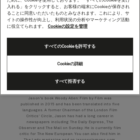
ために、Cookieを使用しております。「すべてのCookieを受け
Jason Solomons.
入れる」をクリックすると、お客様の端末にCookieが保存され
ることに同意いただいたものとみなされます。これにより、サ
Film Critic
イトの操作性が向上し、利用状況の分析やマーケティング活動
に役立てられます。
Cookieの設定を管理
Jason Solomons is one of the UK's best-known film
critics. He is a regular on BBC News, hosting the
Oscar nominations and BAFTA red carpet live shows,
すべてのCookieを許可する
and the weekend Film Review. Jason hosts Movie
Talk on Sky Arts and Virgin Atlantic's What's on Vera
entertainment highlights show. He is BBC Radio
Cookieの詳細
London's long-standing film critic and a regular on
Radio 2's Arts Show and Radio 4's Front Row, for
whom he covers the Cannes Film Festival. In the US,
すべて拒否する
he is a host on the Cinemoi TV Network, reporting
from the Cannes and Venice film festivals.
Jason's book Woody Allen: Film by Film was
published in 2015 and has been translated into five
languages. A former Chairman of the London Film
Critics' Circle, Jason has had a long career in
newspapers including The Daily Express, The
Observer and The Mail on Sunday. He is currently film
critic for The New European. You can also find him in