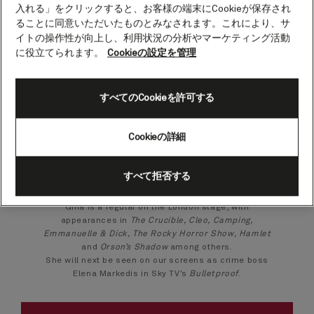
Gina Bellman.
入れる」をクリックすると、お客様の端末にCookieが保存され
ることに同意いただいたものとみなされます。これにより、サ
Actress
イトの操作性が向上し、利用状況の分析やマーケティング活動
に役立てられます。
Cookieの設定を管理
Gina Bellman is known for her stage and screen work
on both sides of the Atlantic. She starred in TNT’s hit
すべてのCookieを許可する
show
Leverage
as femme fatale Sophie Devereaux
and as Karen in NBC’s
Emerald City
. In the UK she is
best known for her portrayal of Jane in the award-
Cookieの詳細
winning BBC comedy series
Coupling
. Her television
work includes
Ripper Street, Jekyll, Waking the
Dead, Hotel Babylon, Jonathan Creek
, and
Only Fools
すべて拒否する
and Horses
. Her many film credits include
Permanent Vacation, Zerophilia
and
Sitting Ducks
.
Gina is a regular on the London stage, with
appearances in
The Crucible, Cleo, Camping,
Emmanuelle & Dick, The Rocky Horror Show, Hamlet
and
Orson’s Shadow
among others.
She will next be seen on our screens as crime boss
Elena Markedis in Sky TV’s
Bulletproof
.