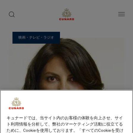
ゲ
toggle
search
ペ
1 / 30
button
button
ー
ス
ジ
ト
内
容
ス
へ
ピ
ス
映画・テレビ・ラジオ
ー
キ
ッ
カ
プ
ー
キュナードでは、当サイト内のお客様の体験を向上させ、サイ
ト利用情報を分析して、弊社のマーケティング活動に役立てる
ために、Cookieを使用しております。「すべてのCookieを受け