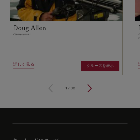
Doug Allen
Cameraman
F
t
詳しく見る
クルーズを表示
1
/
30
Skip
to
footer
content