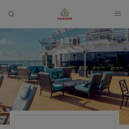
toggle
search
ペ
button
button
ー
ジ
内
容
へ
ス
キ
ッ
プ