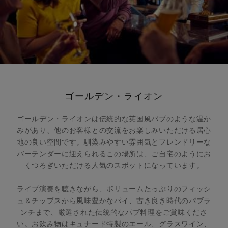
ゴールデン・ライオン
ゴールデン・ライオンは伝統的な英国風パブのような温か
みがあり、他のお客様との交流をお楽しみいただける居心
地の良い空間です。馴染みやすい雰囲気とフレンドリーな
バーテンダーに迎えられるこの場所は、ご自宅のようにお
くつろぎいただける人気のスポットになっています。
ライブ演奏を聴きながら、ボリュームたっぷりのフィッシ
ュ＆チップスから風味豊かなパイ、古き良き時代のパブラ
ンチまで、厳選された伝統的なパブ料理をご賞味くださ
い。お飲み物はキュナード特製のエール、グラスワイン、