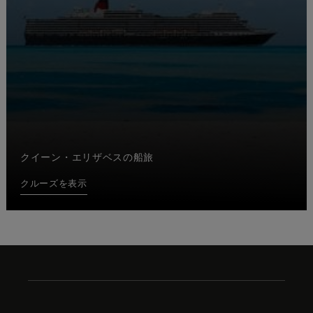
クイーン・エリザベスの船旅
クルーズを表示
Skip
to
footer
content