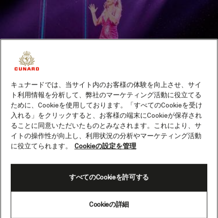
キュナードでは、当サイト内のお客様の体験を向上させ、サイ
ト利用情報を分析して、弊社のマーケティング活動に役立てる
ために、Cookieを使用しております。「すべてのCookieを受け
入れる」をクリックすると、お客様の端末にCookieが保存され
ることに同意いただいたものとみなされます。これにより、サ
ロイヤル・コート・シアター
イトの操作性が向上し、利用状況の分析やマーケティング活動
に役立てられます。
Cookieの設定を管理
ロイヤル・コート・シアターに足を踏み入れると、豪華な
雰囲気に目を奪われることでしょう。ヨーロッパの一流劇
すべてのCookieを許可する
場と同様、赤のベルベットと金の縁取りをあしらった美し
い空間です。プライベートなエリアを確保したい場合はボ
ックス席が便利です。このお席ではショーが始まる前にロ
Cookieの詳細
ーラン・ペリエとプチフールをお召し上がりいただけま