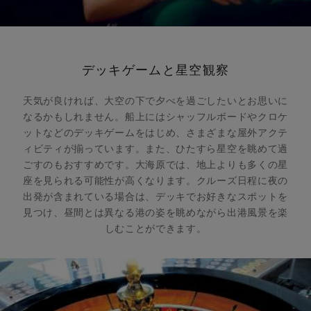
デッキゲームと星空観察
天気が良ければ、大空の下で夕べを過ごしたいとお思いに
なるかもしれません。船上にはシャッフルボードやクロケ
ットなどのデッキゲームをはじめ、さまざまな屋外アクテ
ィビティが揃っています。また、ひたすら星空を眺めて過
ごすのもおすすめです。大海原では、地上よりも多くの星
座を見られる可能性が高くなります。クルーズ日程に夜の
出発が含まれている場合は、デッキでお好きなスポットを
見つけ、昼間とは異なる港の姿を眺めながら出港風景を楽
しむことができます。