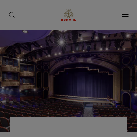
toggle
search
ペ
button
button
ー
ジ
内
容
へ
ス
キ
ッ
プ