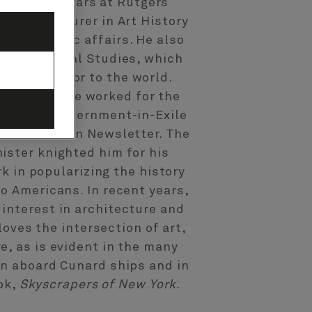
ing his 30 years at Rutgers
 gifted lecturer in Art History
of academic affairs. He also
tor of Global Studies, which
’ ambassador to the world.
nt in 2007, he worked for the
 Tibetan Government-in-Exile
orth American Newsletter. The
ister knighted him for his
 in popularizing the history
 to Americans. In recent years,
interest in architecture and
loves the intersection of art,
re, as is evident in the many
en aboard Cunard ships and in
ok,
Skyscrapers of New York
.