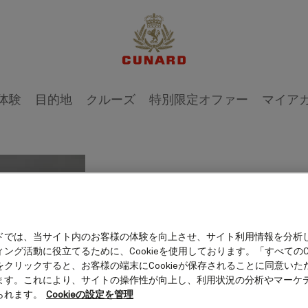
1 / 4
体験
目的地
クルーズ
特別限定オファー
マイア
Dr. 
ドでは、当サイト内のお客様の体験を向上させ、サイト利用情報を分析
ング活動に役立てるために、Cookieを使用しております。「すべてのCo
をクリックすると、お客様の端末にCookieが保存されることに同意いた
ます。これにより、サイトの操作性が向上し、利用状況の分析やマーケ
Dr. Seth Gopin is a
られます。
Cookieの設定を管理