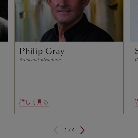
Philip Gray
Artist and adventurer
C
詳しく見る
1
/
4