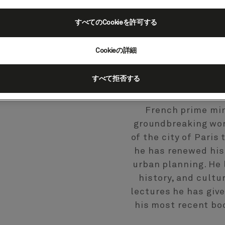
and talents. Dur
University, he was a
すべてのCookieを許可する
and a popular dean 
served as the Direc
Cookieの詳細
made him Rutgers
After his retireme
すべて拒否する
Dalai Lama and the
as editor of their N
French prime min
groundbreaking work
of the city of Paris
he has renewed his 
urban planning. He 
history, and cultu
lectures he has giv
his most recent bo