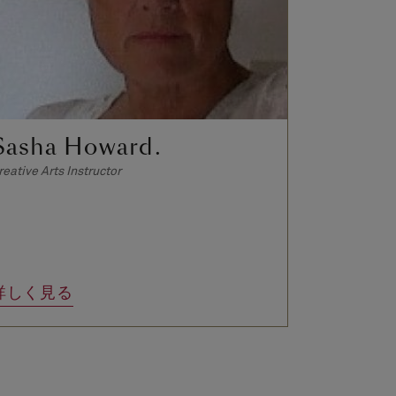
Sasha Howard.
Gianca
reative Arts Instructor
Artist
詳しく見る
詳しく見