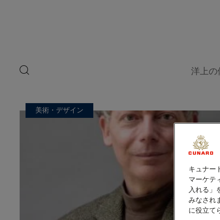
ペ
ゲ
ー
ジ
ス
内
容
ト
へ
ス
ス
キ
search
洋上の
ッ
button
ピ
プ
ー
美術・デザイン
カ
ー
キュナー
マーケティ
入れる」
みなされ
に役立て