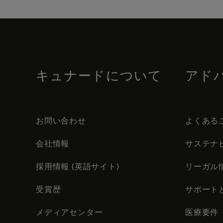
Skip
to
footer
content
キュナードについて
アド
お問い合わせ
よくある
会社情報
サステナ
採用情報 (英語サイト)
リーガル
受賞歴
サポート
メディアセンター
医療要件