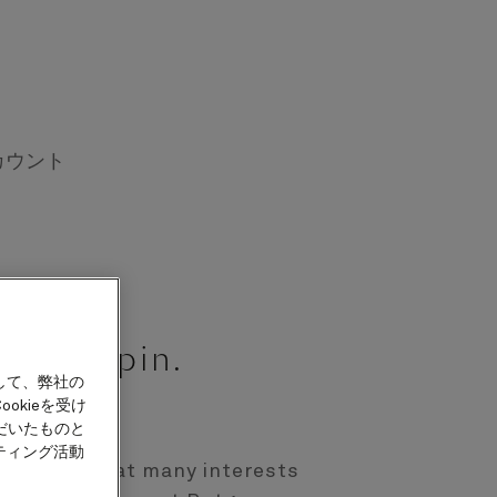
カウント
Seth Gopin.
して、弊社の
Historian
okieを受け
だいたものと
ティング活動
 man of a great many interests