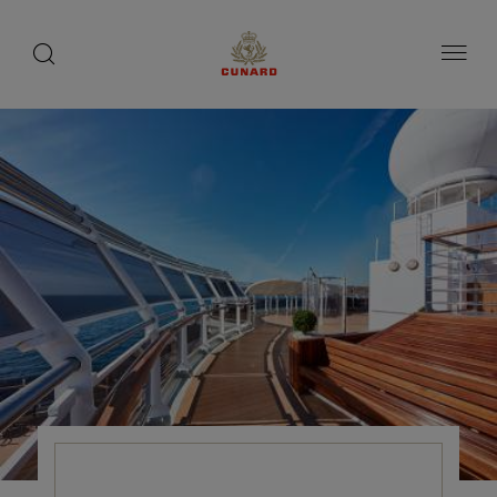
1 / 8
toggle
search
ペ
button
button
ー
ジ
内
容
へ
ス
キ
ッ
プ