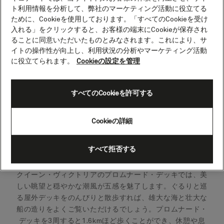
ト利用情報を分析して、弊社のマーケティング活動に役立てる
ために、Cookieを使用しております。「すべてのCookieを受け
入れる」をクリックすると、お客様の端末にCookieが保存され
ることに同意いただいたものとみなされます。これにより、サ
イトの操作性が向上し、利用状況の分析やマーケティング活動
に役立てられます。
Cookieの設定を管理
すべてのCookieを許可する
Cookieの詳細
すべて拒否する
プロムナード・デッキ
クイーン・ヴィクトリアのプロムナード・デッキでは、美
しい眺望と穏やかな潮風が五感を魅了します。ぐるりと巡
る屋外デッキをのんびりと散歩すれば、雄大な海と壮大な
船の造りをよくご覧いただけるでしょう。プロムナード・
デッキを3周すると1.6kmほど歩くことができ、休憩や息