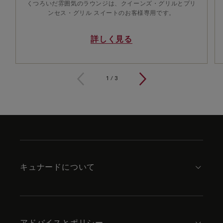
くつろいだ雰囲気のラウンジは、クイーンズ・グリルとプリ
ンセス・グリル スイートのお客様専用です。
詳しく見る
1 / 3
1
/
3
Skip
to
footer
content
キュナードについて
アドバイスとポリシー