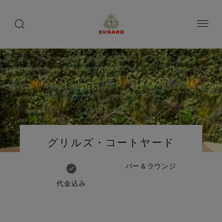
船
toggle
search
ペ
button
button
ー
上
ジ
の
内
容
愉
へ
し
ス
み
キ
ッ
プ
Number
Number
of
of
グリルズ・コートヤード
guests
crew
バー＆ラウンジ
代金込み