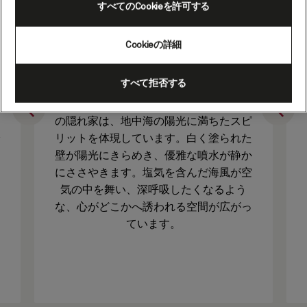
すべてのCookieを許可する
陽光と潮風に満ちた、海
のサンクチュアリ
Cookieの詳細
すべて拒否する
控えめな広さながら、魅力にあふれたこ
の隠れ家は、地中海の陽光に満ちたスピ
リットを体現しています。白く塗られた
壁が陽光にきらめき、優雅な噴水が静か
にささやきます。塩気を含んだ海風が空
気の中を舞い、深呼吸したくなるよう
な、心がどこかへ誘われる空間が広がっ
ています。