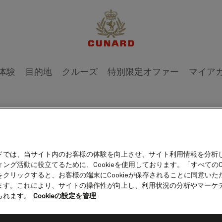
1 / 2
体験
目的地
クルーズ
特別限定オファー
マイア
Laur
ドでは、当サイト内のお客様の体験を向上させ、サイト利用情報を分析
ング活動に役立てるために、Cookieを使用しております。「すべてのCo
をクリックすると、お客様の端末にCookieが保存されることに同意いた
Edito
ます。これにより、サイトの操作性が向上し、利用状況の分析やマーケ
られます。
Cookieの設定を管理
Laura Atkinson is 