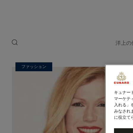
ペ
ゲ
ー
ジ
ス
内
容
ト
へ
ス
ス
キ
search
洋上の
ッ
button
ピ
プ
ー
ファッション
カ
ー
キュナー
マーケティ
入れる」
みなされ
に役立て