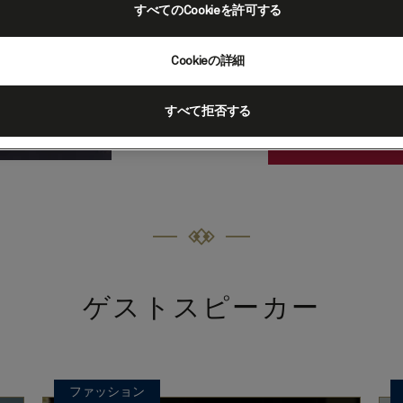
Sunday Times’ weekl
すべてのCookieを許可する
and beauty. She ha
for ten years and pr
Cookieの詳細
edi
すべて拒否する
類似のゲ
ゲストスピーカー
ファッション