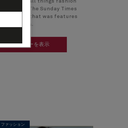
y bible of all things fashion
s worked at The Sunday Times
eviously to that was features
tor at Grazia.
ストスピーカーを表示
ファッション
ファッショ