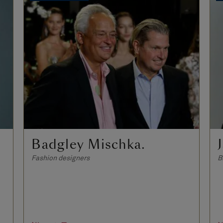
Badgley Mischka.
Fashion designers
B