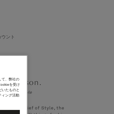
カウント
a Atkinson.
して、弊社の
okieを受け
だいたものと
r in Chief of Style
ティング活動
Editor in Chief of Style, the