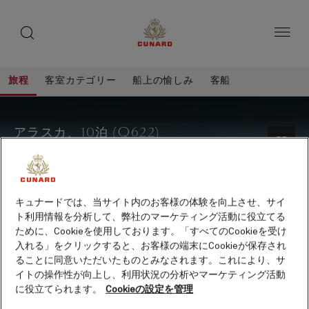
toggle
ゲ
search
ペ
button
button
ー
ス
ジ
ト
内
容
ス
へ
本
ピ
旅程
客室カテゴリー
船上の愉しみ
客船
ス
文
ー
キ
へ
ア
旅
ッ
カ
ス
程
ラ
プ
キ
ー
アラスカ、10泊 (Q622)
ッ
ス
プ
客船
クイーン・エリザベス
保存
カ、
10
泊
キュナードでは、当サイト内のお客様の体験を向上させ、サイ
ト利用情報を分析して、弊社のマーケティング活動に役立てる
(Q622)
ために、Cookieを使用しております。「すべてのCookieを受け
入れる」をクリックすると、お客様の端末にCookieが保存され
ることに同意いただいたものとみなされます。これにより、サ
イトの操作性が向上し、利用状況の分析やマーケティング活動
出発直前オファー
に役立てられます。
Cookieの設定を管理