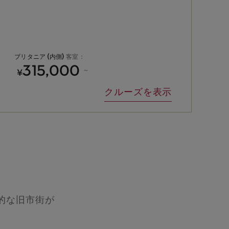
ブリタニア (内側)
客室：
315,000
¥
～
クルーズを表示
ズ
的な旧市街が