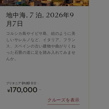
地中海, 7 泊, 2026年9
地
月7日
コルシカ島やイビサ島、絵のように美
バ
しいサレルノなど、イタリア、フラン
は
ス、スペインの古い建物や曲がりくね
の
った石畳の道に足を踏み入れてみませ
ノ
んか。
ス
ブリタニア (内側)
客室：
ブリ
170,000
¥
¥
～
クルーズを表示