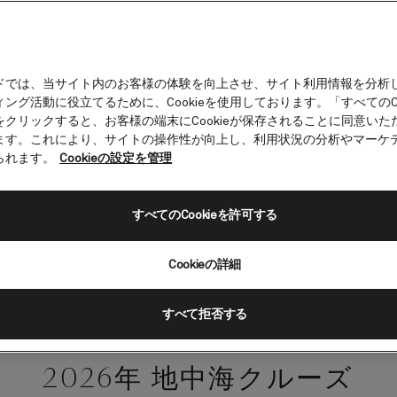
ドでは、当サイト内のお客様の体験を向上させ、サイト利用情報を分析
ング活動に役立てるために、Cookieを使用しております。「すべてのCo
をクリックすると、お客様の端末にCookieが保存されることに同意いた
ン・ヴィクトリア 2026
ます。これにより、サイトの操作性が向上し、利用状況の分析やマーケ
ズ
られます。
Cookieの設定を管理
やノルウェーの幽玄な風景から地中海の文化や料理ま
すべてのCookieを許可する
クイーン・ヴィクトリアの旅程は見どころが満載で
Cookieの詳細
すべて拒否する
2026年 地中海クルーズ