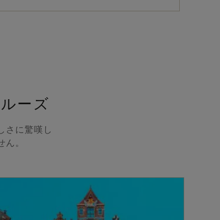
クルーズ
しさに驚嘆し
せん。