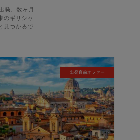
に出発、数ヶ月
東のギリシャ
と見つかるで
出発直前オファー