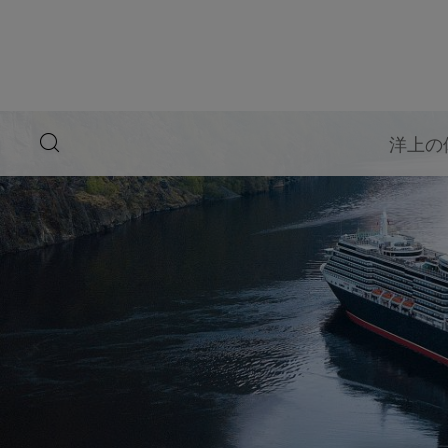
ペ
ー
ジ
内
容
へ
ス
キ
search
洋上の
ッ
button
プ