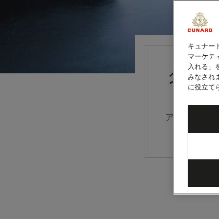
キュナー
マーケティ
入れる」
クイー
みなされ
に役立て
アイスランド
の