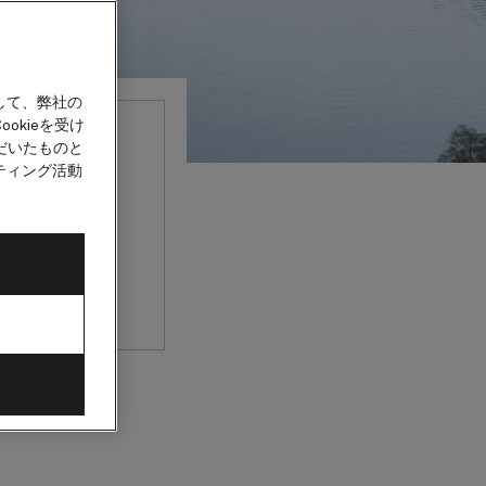
して、弊社の
okieを受け
だいたものと
年クルー
ティング活動
で、2026年
す。