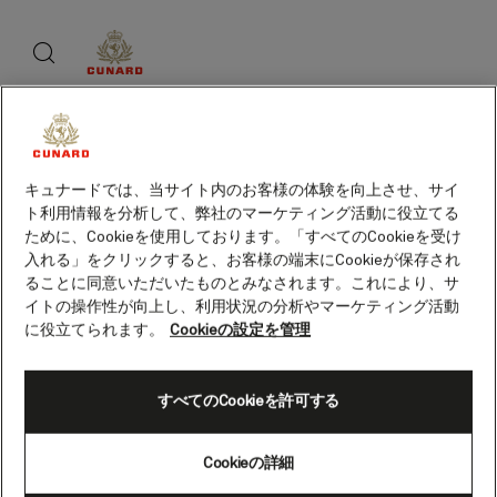
Skip
ウ
Skip
to
ェ
to
footer
ブ
page
content
検
content
索
キュナードについて
キュナードでは、当サイト内のお客様の体験を向上させ、サイ
ト利用情報を分析して、弊社のマーケティング活動に役立てる
アドバイスとポリシー
ために、Cookieを使用しております。「すべてのCookieを受け
入れる」をクリックすると、お客様の端末にCookieが保存され
ることに同意いただいたものとみなされます。これにより、サ
イトの操作性が向上し、利用状況の分析やマーケティング活動
に役立てられます。
Cookieの設定を管理
関連リンク
すべてのCookieを許可する
Cookieの詳細
旅客運送約款