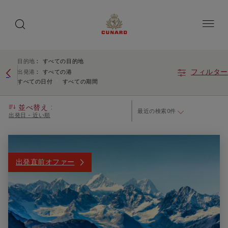
toggle
search
ペ
button
button
ー
ジ
内
容
へ
ス
ア
ス
目的地
:
すべての目的地
キ
キ
ク
フィルター
ッ
出発港
:
すべての港
ッ
プ
すべての日付
すべての期間
セ
プ
す
シ
る
:
並べ替え
最近の検索0件
ビ
出発日 - 近い順
リ
テ
ィ
出発直前オファー