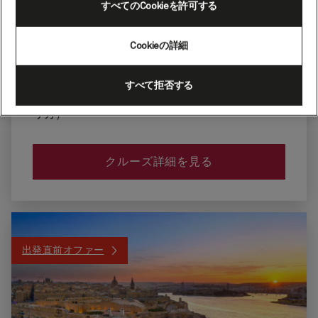
乗船
すべてのCookieを許可する
シアトル、ワシ
2026年8月20日
ントン州（アメ
リカ）
Cookieの詳細
下船
シアトル、ワシ
2026年8月27日
すべて拒否する
ントン州（アメ
リカ）
クルーズ詳細を見る
出発直前オファー