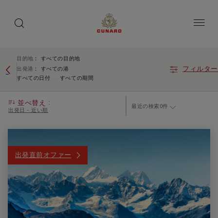
toggle
search
ペ
button
button
ー
ジ
内
容
へ
ス
ア
ス
目的地
:
すべての目的地
キ
キ
ク
フィルター
ッ
出発港
:
すべての港
ッ
プ
すべての日付
すべての期間
セ
プ
す
シ
る
:
並べ替え
最近の検索0件
ビ
出発日 - 近い順
リ
テ
ィ
出発直前オファー