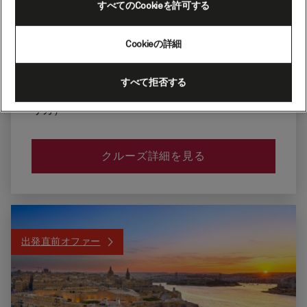
乗船
すべてのCookieを許可する
シアトル、ワシ
2026年8月20日
ントン州（アメ
リカ）
Cookieの詳細
下船
シアトル、ワシ
2026年8月27日
すべて拒否する
ントン州（アメ
リカ）
クルーズ詳細を見る
出発直前オファー