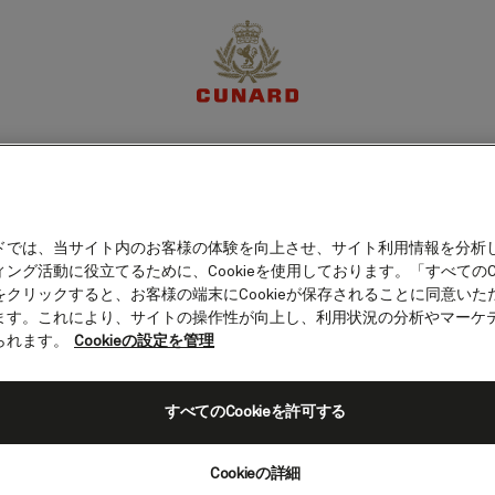
体験
目的地
クルーズ
特別限定オファー
マイア
ドでは、当サイト内のお客様の体験を向上させ、サイト利用情報を分析
ング活動に役立てるために、Cookieを使用しております。「すべてのCo
旅程
客室カテゴリー
船上の愉しみ
をクリックすると、お客様の端末にCookieが保存されることに同意いた
ます。これにより、サイトの操作性が向上し、利用状況の分析やマーケ
られます。
Cookieの設定を管理
すべてのCookieを許可する
Cookieの詳細